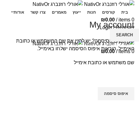
בית
קורסים
חנות
ייעוץ
מאמרים
צרו קשר
אודותיי
₪
0.00
/
items
0
My account
Login / Register
SEARCH
Menu
שכחת את הסיסמה? יש להזין את שם המשתמש או כתובת
Start typing to see posts you are looking for.
האימייל. הוראות איפוס הסיסמה ישלחו באימייל.
₪
0.00
/
items
0
שם משתמש או כתובת אימייל
איפוס סיסמה