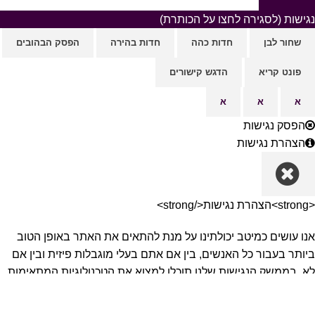
נגישות (לסגירה לחצו על הכותרת)
שחור לבן
חדות כהה
חדות בהירה
הפסק הבהובים
פונט קריא
הדגש קישורים
א
א
א
הפסק נגישות
הצהרת נגישות
<strong>הצהרת נגישות</strong>
אנו עושים כמיטב יכולתינו על מנת להתאים את האתר באופן הטוב
ביותר בעבור כל האנשים, בין אם אתם בעלי מוגבלות פיזית ובין אם
לא, בממשק הנגישות שלנו תוכלו למצוא את הטכנולוגיות המתאימות
ביותר שיעזרו לכם להתאים את תצוגת האתר בעבורכם, ובעבור
מוגלותכם הפיזית ובעבור הצרכים והעדפות האישיות שלכם.