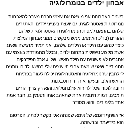
אבחון ילדים בנומרולוגיה
בשנים האחרונות אני מוצאת את עצמי הרבה מעבר למאבחנת
נומרולוגית ואסטרולוגית, גם יועצת בענייני ילדים והאתגרים
שלהם בהתאם למפות הנומרולוגית והאסטרולוגית שלהם.
ההורים (בד”כ האימא), ממש מבקשים ממני אבחון והמלצות
כיצד לנהוג עם הילד או הילדים שלהם, ואני תמיד מדגישה שאינני
אשת מקצוע טיפולית בתחום ילדים, ובכלל מתמודדת בעצמי עם
אתגרים לא פשוטים עם הילד האישי שלי J אבל הפידבקים
התמידיים שאני שומעת אחרי הייעוצים שלי בנושא ילדים, נותנים
לי להבין שהנומרולוגיה והאסטרולוגיה יכולה לעזור בפתיחת
הראש והלב, ובעיקר אורך רוח וסבלנות.
וחובה לזכור שכל ילד הוא עולם ומלואו, והוא רק צריך הורים
תומכים, דמות חינוכית אחת שתאהב אותו ותאמין בו, חבר אמת
אחד בלימודים, והוא מסודר.
אז אשתף דוגמא של אימא שפנתה אלי בקשר לבתה, הפרסום
י
הוא בידיעתה וברשותה.