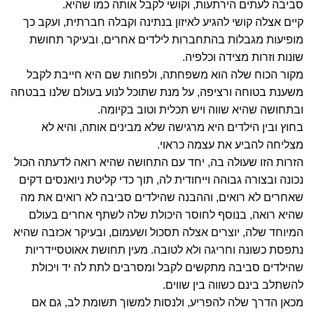
סביבה לעתים הירתעות, וקושי לקבל אותה כמו שהיא.
קיים אצלה קושי להגיע לאיזון בנתינה וקבלה חברתית, ועקב כך
מופיעות מגבלות בהתחברות לילדים אחרים, ובעיקר תחושת
שונות וזרות מצידה וכלפיה.
מקור הכוח שלה הוא משפחתה, ולפחות שם היא חייבת לקבל
משענת בטוחה ורציפה, על מנת שתוכל לנוע בעולם שלנו בבטחה
ובתחושה שהיא שווה ויש תכלית וטוב בקיומה.
בחוץ ובין הילדים היא מרגישה שלא מבינים אותה, והיא לא
מצליחה להביע את עצמה כראוי.
הזרות הזו שעולה בה, יחד עם התחושה שהיא רואה לדעתה הכול
נכונה ובצורה גבוהה וייחודית לה, תוך כדי קליטת ניואנסים דקים
שאחרים לא רואים, וההבנה שהילדים סביבה לא רואים את מה
שהיא רואה, בנוסף לחוסר היכולת שלה לשתף אחרים בעולם
המיוחד שלה, יוצרים אצלה תסכול ושעמום, ובעיקר אכזבה שהיא
נתפסת כשונה וחריגה ולא לטובה. מעין תחושת אאוטסיידריות
שהילדים סביבה מתקשים לקבל ומסרבים לתת לה יד ויכולת
להשתלב בינם כשווה בין שווים.
מכאן הדרך שלה להפריע, ולנסות למשוך תשומת לב, גם אם