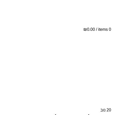
ת
י
₪
0.00
/
items
0
י
20
נוב