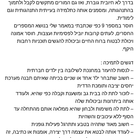
בדרך לא חיובית גוברת, ואז גם המורים מתקשים לקבל ולתמוך
בהתנהגותה, ומסמנים אותה כתלמידה בעייתית התנהגותית וגם
לימודית.
חוסר במספר 9 כפי שכתבתי במאמר שלי בנושא המספרים
החסרים, לעתים קרובות יוביל לפסימיות ועצבות, חוסר אמונה
ויכולת לבטוח ברוח החיים וביכולת להגשים תוכניות רחבות
היקף.
דגשים לתמיכה :
– לנסות להיעזר במחנכת לשילובה בין ילדים חברתית
– חשוב שתבחר ילד אחד או שניים בכיתה שאיתם תבנה מערכת
יחסים יציבה ותומכת הדדית
– לזכור לתת לה בבית גב ומשענת וקבלה כפי שהיא. ולעודד
אותה ביתרונות וביכולות שלה
– לתת לה משימות ולבחון שהיא ממלאה אותם מהתחלה עד
הסוף ללא עיכובים והשהיות
– חשוב מאוד שתהיה בטבע ותתרגל פעילות גופנית
– לעודד אותה לבטא את עצמה דרך יצירה, אומנות או כתיבה, זה