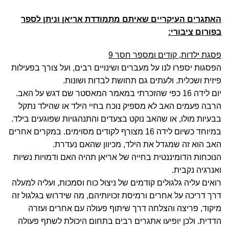
האתגרים העיקריים שאיתם מתמודדת אריאן וניתן לספר
בפורום ציבורי:
ה
פסגת ילדות, קודים ומספר חסר 9
הפסגות יספרו לנו על מעברים ושינויים רבים, ועל צורך בפעילות
פיזית ושכלית. ולעתים גם תחושת לבדות ושונות.
יום לידה 16 כפי שהזכרתי במאמר המאסטר שם דגש על האב.
הרבה פעמים האב לא מספיק נוכח בחיי הילד או שהילד נתקל
בבעיות מולו, או שהאב נוקט בצעדים והתנהגויות שפוגעים בילד.
במיוחד כשיום לידה 16 מצורף לקודים מסוימים. במקרים אחרים
האב הוא זה שמגדל את הילד, מכיוון שהאם נעדרת.
הנוכחות הדומיננטית בחייה של אריאן תהיה האם ודמויות נשיות
ואנרגיה נקבית.
רואים עליה גלגולים קודמים של ניצול כוח וסמכות, ועליה למעלה
דרך דריכה על אחרים ורמיסת זכויותיהם, מה שידרוש בגלגול זה
מיקוד, פריצה והצלחה דרך שיתוף פעולה עם אחרים ועזרה
הדדית. ולכן יופיעו אתגרים רבים בתחום היכולת לשתף פעולה