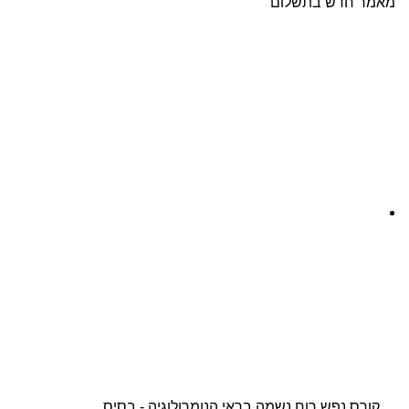
מאמר חדש בתשלום
קורס נפש רוח נשמה בראי הנומרולוגיה - בסיס