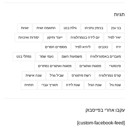
תגיות
בני גנץ
בנימין נתניהו
גילת בנט
התאמה זוגית
זוגיות
יאיר לפיד
יום לידה בנומרולוגיה
ייעוד ותיקון
יסודות ואיכויות
ירח
כוכבים
ליהיא לפיד
מספרים חסרים
מעברים באסטרולוגיה
משמעות השם
נעמי שמר
נפתלי בנט
סינסטרי
פסגות ואתגרים
פסגות ואתגרים נסתרים
קורס נומרולוגיה
רשת פיתגורס
שביל גורל
שנה אישית
שנת גיל
שנת הגיל
שנת לידה
תאריך עברי
תחזית
עקבו אחרי בפייסבוק
[custom-facebook-feed]