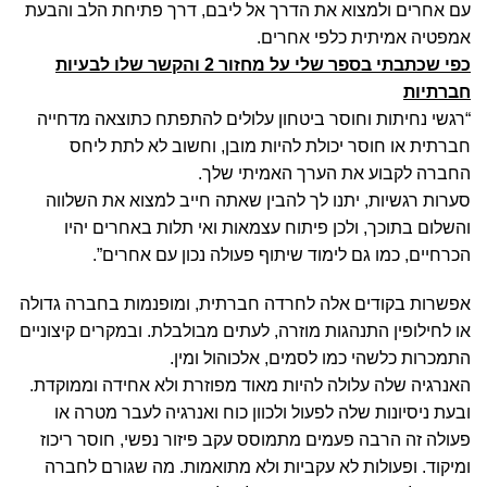
עם אחרים ולמצוא את הדרך אל ליבם, דרך פתיחת הלב והבעת
אמפטיה אמיתית כלפי אחרים.
כפי שכתבתי בספר שלי על מחזור 2 והקשר שלו לבעיות
חברתיות
“רגשי נחיתות וחוסר ביטחון עלולים להתפתח כתוצאה מדחייה
חברתית או חוסר יכולת להיות מובן, וחשוב לא לתת ליחס
החברה לקבוע את הערך האמיתי שלך.
סערות רגשיות, יתנו לך להבין שאתה חייב למצוא את השלווה
והשלום בתוכך, ולכן פיתוח עצמאות ואי תלות באחרים יהיו
הכרחיים, כמו גם לימוד שיתוף פעולה נכון עם אחרים”.
אפשרות בקודים אלה לחרדה חברתית, ומופנמות בחברה גדולה
או לחילופין התנהגות מוזרה, לעתים מבולבלת. ובמקרים קיצוניים
התמכרות כלשהי כמו לסמים, אלכוהול ומין.
האנרגיה שלה עלולה להיות מאוד מפוזרת ולא אחידה וממוקדת.
ובעת ניסיונות שלה לפעול ולכוון כוח ואנרגיה לעבר מטרה או
פעולה זה הרבה פעמים מתמוסס עקב פיזור נפשי, חוסר ריכוז
ומיקוד. ופעולות לא עקביות ולא מתואמות. מה שגורם לחברה