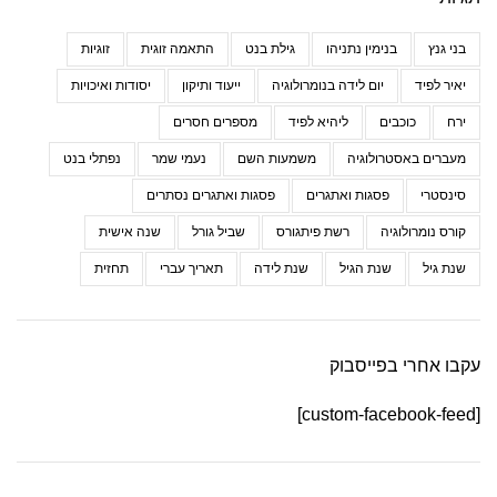
בני גנץ
בנימין נתניהו
גילת בנט
התאמה זוגית
זוגיות
יאיר לפיד
יום לידה בנומרולוגיה
ייעוד ותיקון
יסודות ואיכויות
ירח
כוכבים
ליהיא לפיד
מספרים חסרים
מעברים באסטרולוגיה
משמעות השם
נעמי שמר
נפתלי בנט
סינסטרי
פסגות ואתגרים
פסגות ואתגרים נסתרים
קורס נומרולוגיה
רשת פיתגורס
שביל גורל
שנה אישית
שנת גיל
שנת הגיל
שנת לידה
תאריך עברי
תחזית
עקבו אחרי בפייסבוק
[custom-facebook-feed]