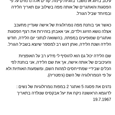
עיכוב בזיווג או משבר בזוגיות קיימת. קודים אלה נרמזים על פי
הפסגות והאתגרים של אותה מפה בשילוב עם תאריך הלידה
ובמיוחד שביל הגורל.
כאשר אני בוחנת מפה נומרולוגית של אישה שעדיין מתעכב
אצלה נושא הזיווג וילדים, אני אאבחן בזהירות את רצף הפסגות
ואתגרים שמופיעים במפתה, בהשוואה לנתוני יום הלידה, חודש
הלידה ושנת הלידה, ואתן דגש רב למספר שיוצא בשביל הגורל.
שם הלידה יכול גם הוא להוסיף לי מידע רב על האופציות
והעיכובים של אותה אישה, אך את שם הלידה, אני בוחנת לפי
הכלים שבידיי שמתייחסים למהות השם, ומשמעות האותיות ולא
על פי הנומרולוגיה של השם (גימטריה).
נדגים את פסגה 5 ואתגר 2 במפות נומרולוגיות של נשים :
לדוגמא הראשונה ניקח את יעל אבקסיס שנולדה בתאריך
19.7.1967