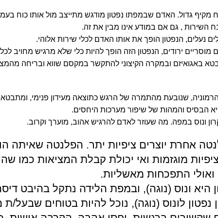
 מקיף גדול. האדם שבמפתו נפטון מודגש מתייצב מול אותו כוח בעמ
ח השירות , גם אם במודע אינו מבין את זה.
ים נעלים, הנפטון הופך את אותו האדם לכלי שירות אלוהי.
מוסריים ירודים, הנפטון הזה הופך להיות כלי שלא מרגיש מחויב לכלו
בטא באגואיזם ובמקרה הקיצוני להתקשר במקסם שווא ובריחה מהמצי
רמוניה, שנובעת מהתמרה של הרגש כתוצאה מעידון פנימי, ומתבטא
יא הבסיס והמהות של שיפור מערכות היחסים.
ן ונוס במפה. מה שעוזר לאדם להרגיש אהוב, מוערך וקרוב.
טה אחרת יוצרים ציפיות יתר. הפלנטה שאיתה הוא
ציפיות מוגזמות ואי יכולת קבלת המציאות כמו שהי
ואולי התפכחות מאשליות.
היא ונוס (נוגה), ובמפת הלידה נתקל בהיבט דיסה
 נפטון לונוס (נוגה), נוכל להיות בטוחים שבעל/ת 
ם שקשורים ברגשות, יחסי אהבה, הקרבה אישית, 