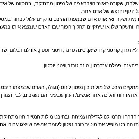
שלהם, שקורה כאשר הויבראציה של נפטון מתחזקת, ובמסווה של אידי
 על הגוף והנפש של אדם אחר.
רמית ושקר. ואז אותו אדם שבמפתו ההיבט מתקיים עלול לבחור במסל
מרון והשקר שלו או שיתקיים תהליך הפוך שבו האדם שנמצא איתו במע
ז תרון, קורטני קרדשיאן, טינה טרנר, וויטני יוסטון, אורלנדו בלום, שרון
ריהאנה, פמלה אנדרסון, טינה טרנר וויטני יוסטון.
קיים היבט של מולות בין נפטון לונוס (נוגה) , האדם שבמפתו היבט ז
 או הזדהות והליכה אחר אנשים/ רעיון שבעיניו הם נשגבים, לבין הצור
הדרך ויתרמו לנו לגדילה וצמיחה, ובהיבט מולות הנטייה הזו מתחזקת,
היבט מופיע את מוטיב כוכב נפטון לעומת אנשים שייצגו עבורו את 