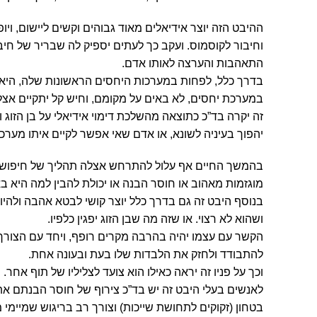
ההיבט הזה יוצר אידיאלים מאוד גבוהים וקשים ליישום, וי
וחיבור לקוסמוס. ועקב כך לעתים יספיק לה שבריר של חי
התאהבות והערצה לאותו אדם.
בדרך כלל, לפחות במערכות היחסים הראשונות שלה, היא
במערכת יחסים, לא באים על מקומם, וחיש קל יתקיים א
זה יקרה בד”כ כתוצאה מהשלכת דימוי אידיאלי על בן הזו
יהפוך בעיניה לשונא, או אדם שאי אפשר לקיים איתו מערכ
בהמשך החיים אף עלול להתרחש אצלה תהליך של חיפוש מי
מוגזמות מאהוב או חוסר הבנה או יכולת להבין למה היא ב
בנוסף היבט זה גם בדרך כלל יוצר קושי לבטא אהבה ולהיו
ושהוא לא רצוי. או שזה מה שבן הזוג יפגין כלפיו.
הקשר עם עצמו יהיה בהרבה מקרים רופף, ויחד עם הצורך
להתבודד ולחזק את הלבדות שלו בעת ובעונה אחת.
וכך על פניו זה יראה כאילו הוא צועד לצליליו של תוף אחר.
לאנשים בעלי היבט זה יש בד”כ צירוף של חוסר הבנתם את
בטחון (זקוקים לתחושת שייכות) וצורך רב בריגוש שמיימ