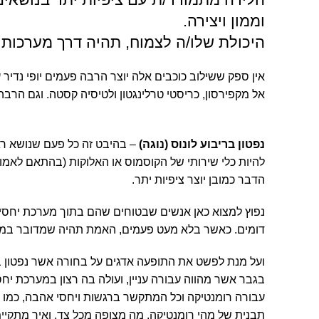
וממון ויצירה.
היכולת שלו/ה לצמוח, תהיה דרך מערכות יח
אין ספק ששילוב כוכבים אלה יוצר הרבה פעמים יופי נדיר 
אל מקפירסון, כריסטי טרלינגטון ולטיסיה קסטה. וגם הרבה
ת
נפטון בריבוע לונוס (נוגה)
– בהיבט זה כל פעם שנושא רגש
להיות כלי שירותי של הקוסמוס או האלוקות (בהתאם לאמ
הדבר כמובן יוצר ציפיות יתר.
נפוץ למצוא כאן אנשים שבטוחים שהם בתוך מערכת יחס
דומים. כאשר בלא מעט פעמים, האמת תהיה שמדובר במער
ועל מנת לפשט את התופעה אדגים על בחורה אשר נפטון בר
בגבר אשר מהווה עבורה עניין, ועולה בה רצון במערכת יחס
עבורה רומנטיקה וכל המתקשר ברגשות ויחסי אהבה, כמו ש
תבנית של מהי רומנטיקה, מה מצופה מכל צד, ואיך מתקיי