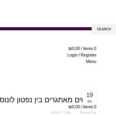
SEARCH
Start typing to see posts you are looking for.
₪
0.00
/
items
0
Login / Register
Menu
אסטרולוגיה
19
היבטים מאתגרים בין נפטון לונוס 
נוב
₪
0.00
/
items
0
Posted by
אורלי רוזנברג