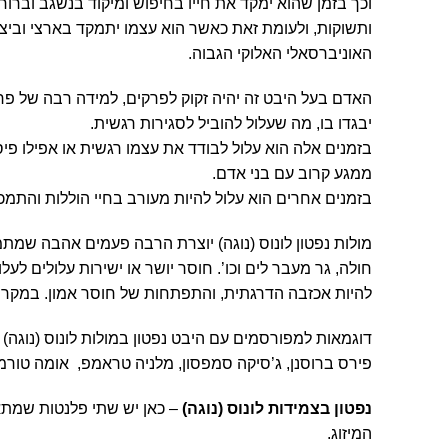
וכך בזמן שהוא ימקד את חייו בחיפוש ומיקוד בנשגב וברוחנ
ותשוקות, ולעומת זאת כאשר הוא עצמו יתמקד בארצי וביצרי
האוניברסאלי האלוקי הגבוה.
האדם בעל היבט זה יהיה זקוק לפרקים, למידה רבה של פרט
יבגדו בו, מה שעלול להוביל לסגירות רגשית.
בזמנים אלה הוא עלול לבודד את עצמו רגשית או אפילו פי
ממגע קרוב עם בני אדם.
בזמנים אחרים הוא עלול להיות מעורב בחיי הוללות והתמכר
מולות נפטון לונוס (נוגה) יוצרת הרבה פעמים אהבה שמת
חולה, גר מעבר לים וכו’. חוסר יושר או ישירות עלולים 
להיות אכזבה הדרגתית, והתפתחות של חוסר אמון. במקרים
דוגמאות למפורסמים עם היבט נפטון במולות לונוס (נוגה) :
פירס ברוסנן, ג’סיקה סמפסון, מלניה טראמפ, אומה טורמן, קיי
נפטון בצמידות לונוס (נוגה)
– כאן יש שתי פלנטות שמתאחד
המיזוג.