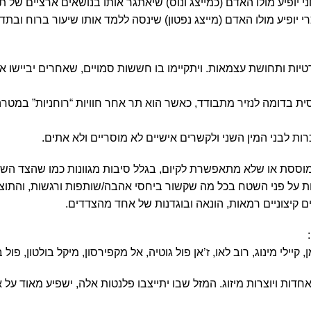
י יופיע מולו האדם (כמייצג ונוס) שיאתגר אותו בנושאים ארציים של ת
 יופיע מולו האדם (מייצג נפטון) שינסה ללמד אותו שיעור ברוח ובתד
יות ותחושת עצמאות. ויתקיימו בו חששות סמויים, שאחרים יביישו או
סית בדומה לנזיר מתבודד, כאשר הוא תר אחר חוויות “רוחניות” במטר
ות לבני המין השני ולקשרים אישיים לא מוסריים ולא אתים.
מוססת או שלא מתאפשרת לקיום, בגלל סיבות מגוונות כמו שהצד השנ
לעלות על פני השטח בכל מה שקשור ביחסי אהבה/שותפות ורגשות, והתוצ
 קיצוניים רמאות, הונאה ובוגדנות של אחד מהצדדים.
לי מינוג, רוב לאו, ז’אן פול גוטיה, אל מקפירסון, מיקל בולטון, פול בו
ות ויוצרות מיזוג. המזל שבו יתייצבו פלנטות אלה, ישפיע מאוד על א