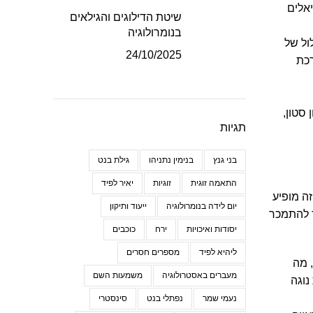
אלים
שיטת הדילוגים והגילאים
בנומרולוגיה
ול של
24/10/2025
רכת
 סטון,
תגיות
בני גנץ
בנימין נתניהו
גילת בנט
התאמה זוגית
זוגיות
יאיר לפיד
ה מופיע
יום לידה בנומרולוגיה
ייעוד ותיקון
ך להתמכר
יסודות ואיכויות
ירח
כוכבים
ליהיא לפיד
מספרים חסרים
 מה
מעברים באסטרולוגיה
משמעות השם
נוגה
נעמי שמר
נפתלי בנט
סינסטרי