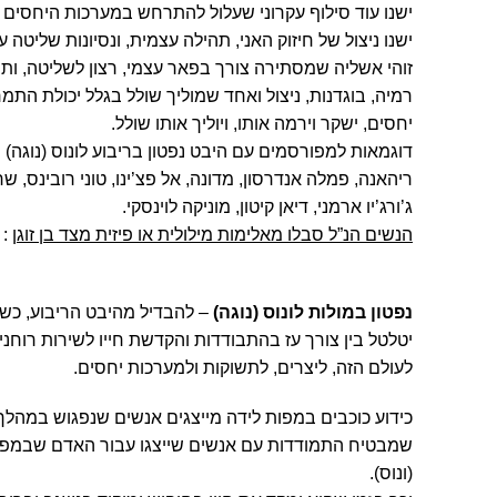
ישנו עוד סילוף עקרוני שעלול להתרחש במערכות היחסים 
ישנו ניצול של חיזוק האני, תהילה עצמית, ונסיונות שליטה
זוהי אשליה שמסתירה צורך בפאר עצמי, רצון לשליטה, ות
רמיה, בוגדנות, ניצול ואחד שמוליך שולל בגלל יכולת הת
יחסים, ישקר וירמה אותו, ויוליך אותו שולל.
דוגמאות למפורסמים עם היבט נפטון בריבוע לונוס (נוגה) :
ריהאנה, פמלה אנדרסון, מדונה, אל פצ’ינו, טוני רובינס, שרלי
ג’ורג’יו ארמני, דיאן קיטון, מוניקה לוינסקי.
הנשים הנ”ל סבלו מאלימות מילולית או פיזית מצד בן זוגן
: 
נפטון במולות לונוס (נוגה)
– להבדיל מהיבט הריבוע, כשמת
יטלטל בין צורך עז בהתבודדות והקדשת חייו לשירות רוחני
לעולם הזה, ליצרים, לתשוקות ולמערכות יחסים.
כידוע כוכבים במפות לידה מייצגים אנשים שנפגוש במהלך 
שמבטיח התמודדות עם אנשים שייצגו עבור האדם שבמפתו ה
(ונוס).