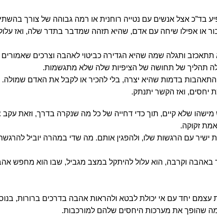
ופיע בד”כ אצל אנשים עם נטייה רוחנית או רמה גבוהה של צורך בהשתיי
בור או אפילו שיחה עם אדם, שהיא תזהה שמדבר בתדר שלה, ואז עלול
 תתאכזב ותגלה שמה שהיא הגדירה כביטוי לאהבה וצרכים שאמורים 
צלה תהליך של תחושה של הציפיות שלה שלא מתגשמות.
ג והתאהבות בדמות שהיא יצרה, בלי להכיר או לקבל את האדם שמולה. 
ת יחסים, ואז הקשר יתנתק.
שהו שלא קיים, תוך כדי דחייה של כל מה שנקרה בדרך, וזאת עקב צ
אמת זקוקה.
ת ישיר עם הרגשות שלו, ולהפגין אותם. מה שדי במהרה יוביל להרגשת
 באהבה וקרבה, הוא עלול להיתקל במצב מגביל, שבו הוא מחפש אה
 עצמם יחד עם אי יכולת לבטא ולהראות אהבה בדרכים ברורות, בנוס
י מה שהופך את מערכות היחסים שלהם למורכבות.