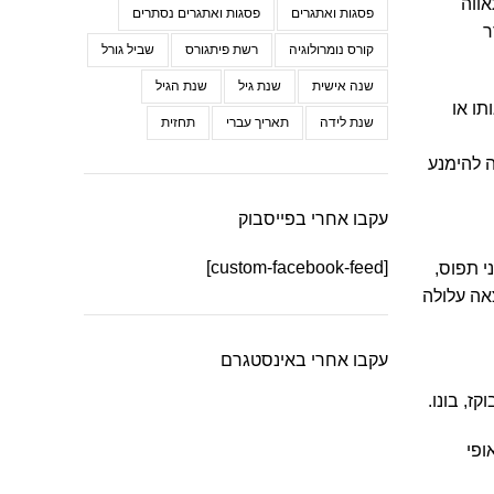
אווה
פסגות ואתגרים
פסגות ואתגרים נסתרים
ר
קורס נומרולוגיה
רשת פיתגורס
שביל גורל
שנה אישית
שנת גיל
שנת הגיל
תו או
שנת לידה
תאריך עברי
תחזית
ה להימנע
עקבו אחרי בפייסבוק
[custom-facebook-feed]
י תפוס,
אה עלולה
עקבו אחרי באינסטגרם
קז, בונו.
ופי