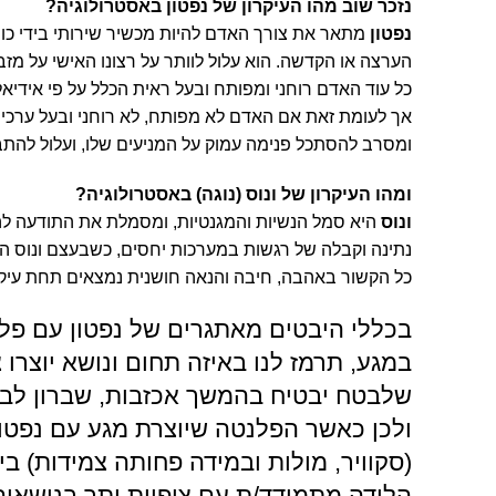
נזכר שוב מהו העיקרון של נפטון באסטרולוגיה?
נפטון
מתאר את צורך האדם להיות מכשיר שירותי בידי כוח
הערצה או הקדשה. הוא עלול לוותר על רצונו האישי על מזב
כל עוד האדם רוחני ומפותח ובעל ראית הכלל על פי אידיאל
אך לעומת זאת אם האדם לא מפותח, לא רוחני ובעל ערכים 
ומסרב להסתכל פנימה עמוק על המניעים שלו, ועלול להת
ומהו העיקרון של ונוס (נוגה) באסטרולוגיה?
ונוס
היא סמל הנשיות והמגנטיות, ומסמלת את התודעה לה
נתינה וקבלה של רגשות במערכות יחסים, כשבעצם ונוס ה
כל הקשור באהבה, חיבה והנאה חושנית נמצאים תחת עיקרו
בכללי היבטים מאתגרים של נפטון עם פלנ
במגע, תרמז לנו באיזה תחום ונושא יוצרו 
שלבטח יבטיח בהמשך אכזבות, שברון לב 
ולכן כאשר הפלנטה שיוצרת מגע עם נפטון 
(סקוויר, מולות ובמידה פחותה צמידות) בין
הלידה מתמודד/ת עם ציפיות יתר בנושאי