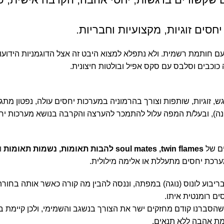
סים זוגיות, מקצועיות וחבריות.
עם חותמת רשמית. ולא נתפלא למצוא היבט זה אצל הדוגמניות הידועות
 כוכבים וסלבס עם סקס אפיל ובולטות חיצונית.
, זוגיות, שותפות וצורך בהרמוניה במערכות יחסים עולה, נפטון מתג
ונה), ובעל/ת המפה עלול להתמכר להערצה והקרבה בנושא מערכות יח
ים של
soul mates ,twin flames להבות תאומות, נשמות תאומות
ו
כת יחסים מתעללת או אלימה מילולית.
יבוע לונוס (נוגה) במפתה, וננסה להבין מה קורה כאשר אותה בחור
ים רומנטית איתו.
הסברנו קודם מחזקים ישר את הצורך בנשגב והשמימי, ולכן קיימת ב
מת אהבה ללא תנאים.