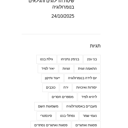
שיטת הדילוגים והגילאים
בנומרולוגיה
24/10/2025
תגיות
בני גנץ
בנימין נתניהו
גילת בנט
התאמה זוגית
זוגיות
יאיר לפיד
יום לידה בנומרולוגיה
ייעוד ותיקון
יסודות ואיכויות
ירח
כוכבים
ליהיא לפיד
מספרים חסרים
מעברים באסטרולוגיה
משמעות השם
נעמי שמר
נפתלי בנט
סינסטרי
פסגות ואתגרים
פסגות ואתגרים נסתרים