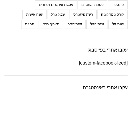
סינסטרי
פסגות ואתגרים
פסגות ואתגרים נסתרים
קורס נומרולוגיה
רשת פיתגורס
שביל גורל
שנה אישית
שנת גיל
שנת הגיל
שנת לידה
תאריך עברי
תחזית
עקבו אחרי בפייסבוק
[custom-facebook-feed]
עקבו אחרי באינסטגרם