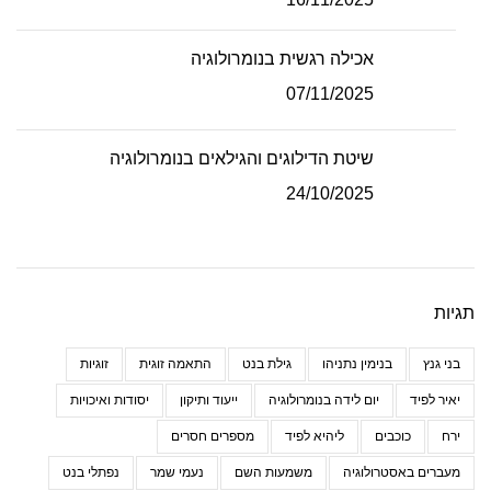
אכילה רגשית בנומרולוגיה
07/11/2025
שיטת הדילוגים והגילאים בנומרולוגיה
24/10/2025
תגיות
בני גנץ
בנימין נתניהו
גילת בנט
התאמה זוגית
זוגיות
יאיר לפיד
יום לידה בנומרולוגיה
ייעוד ותיקון
יסודות ואיכויות
ירח
כוכבים
ליהיא לפיד
מספרים חסרים
מעברים באסטרולוגיה
משמעות השם
נעמי שמר
נפתלי בנט