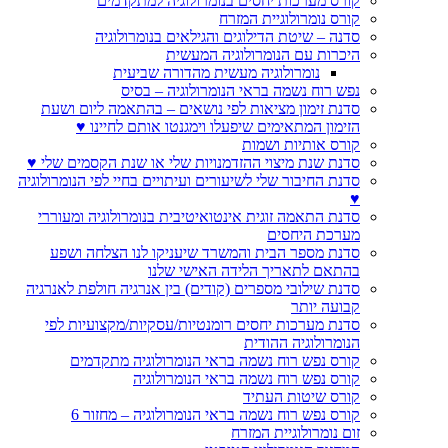
קורס מערכות יחסים בנומרולוגיה למתקדמים
קורס נומרולוגיית המזרח
סדנה – שיטת הדילוגים והגילאים בנומרולוגיה
היכרות עם הנומרולוגיה המעשית
נומרולוגיה מעשית מהדורה שביעית
נפש רוח נשמה בראי הנומרולוגיה – בסיס
סדנת זימון מציאות לפי נושאים – בהתאמה ליום ושעת
הזימון המתאימים שיפעלו וימגנטו אותם לחיינו ♥
קורס אותיות ושמות
סדנת שנת מיצוי ההזדמנויות שלי או שנת הקסמים שלי ♥
סדנת החיבור שלי לשיעורים ועיתויים בחיי לפי הנומרולוגיה
♥
סדנת התאמה זוגית אינטואיטיבית בנומרולוגיה ומעוררי
מערכת היחסים
סדנת מספר הבית והמשרד שיעניקו לנו הצלחה ושפע
בהתאם לתאריך הלידה האישי שלנו
סדנת שילובי מספרים (קודים) בין אנרגיה חולפת לאנרגיה
קבועה יותר
סדנת מערכות יחסים רומנטיות/עסקיות/מקצועיות לפי
הנומרולוגיה ההודית
קורס נפש רוח נשמה בראי הנומרולוגיה מתקדמים
קורס נפש רוח נשמה בראי הנומרולוגיה
קורס שיטות העתיד
קורס נפש רוח נשמה בראי הנומרולוגיה – מחזור 6
זום נומרולוגיית המזרח