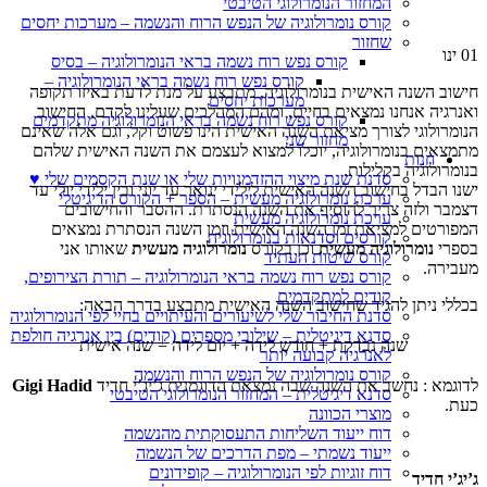
המחזור הנומרולוגי הטיבטי
קורס נומרולוגיה של הנפש הרוח והנשמה – מערכות יחסים
שחזור
01
ינו
קורס נפש רוח נשמה בראי הנומרולוגיה – בסיס
קורס נפש רוח נשמה בראי הנומרולוגיה –
חישוב השנה האישית בנומרולוגיה, מתבצע על מנת לדעת באיזו תקופה
מערכות יחסים
ואנרגיה אנחנו נמצאים בחיים, ומהם המהלכים שעלינו לקדם. החישוב
קורס נפש רוח נשמה בראי הנומרולוגיה מתקדמים
הנומרולוגי לצורך מציאת השנה האישית הינו פשוט וקל, וגם אלה שאינם
מחזור שני
מתמצאים בנומרולוגיה, יוכלו למצוא לעצמם את השנה האישית שלהם
חנות
בנומרולוגיה בקלילות.
סדנת שנת מיצוי ההזדמנויות שלי או שנת הקסמים שלי ♥
ישנו הבדל בחישוב השנה האישית לילידי ינואר עד יוני ובין ילידי יולי עד
ערכת נומרולוגיה מעשית – הספר + הקורס הדיגיטלי
דצמבר ולזה צריך להוסיף את השנה הנסתרת. ההסבר והחישובים
ערכת נומרולוגיה מעשית
המפורטים למציאת זמן השנה האישית וזמן השנה הנסתרת נמצאים
קורסים וסדנאות בנומרולוגיה
בספרי
נומרולוגיה מעשית
וכן בקורס
נומרולוגיה מעשית
שאותו אני
קורס שיטות העתיד
מעבירה.
קורס נפש רוח נשמה בראי הנומרולוגיה – תורת הצירופים,
קודים למתקדמים
בכללי ניתן להגיד שחישוב השנה האישית מתבצע בדרך הבאה:
סדנת החיבור שלי לשיעורים והעיתויים בחיי לפי הנומרולוגיה
סדנא דיגיטלית – שילובי מספרים (קודים) בין אנרגיה חולפת
שנה נבדקת + חודש לידה + יום לידה = שנה אישית
לאנרגיה קבועה יותר
קורס נומרולוגיה של הנפש הרוח והנשמה
לדוגמא : נחשב את השנה שבה נמצאת הדוגמנית ג’יג’י חדיד
Gigi Hadid
סדנא דיגיטלית – המחזור הנומרולוגי הטיבטי
כעת.
מוצרי הכוונה
דוח ייעוד השליחות התעסוקתית מהנשמה
ייעוד נשמתי – מפת הדרכים של הנשמה
דוח זוגיות לפי הנומרולוגיה – קופידונים
ג’יג’י חדיד