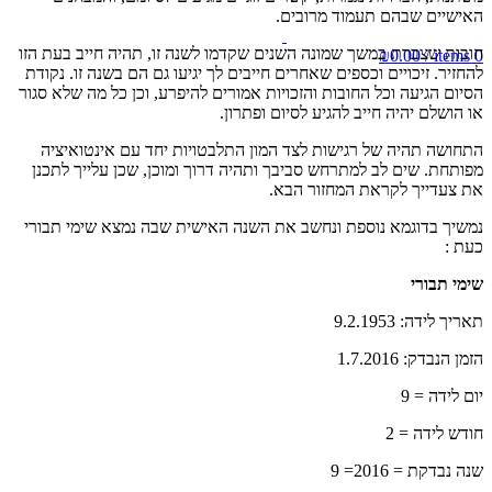
האישיים שבהם תעמוד מרובים.
חובות שצברת במשך שמונה השנים שקדמו לשנה זו, תהיה חייב בעת הזו
₪
0.00
/
items
0
להחזיר. זיכויים וכספים שאחרים חייבים לך יגיעו גם הם בשנה זו. נקודת
הסיום הגיעה וכל החובות והזכויות אמורים להיפרע, וכן כל מה שלא סגור
או הושלם יהיה חייב להגיע לסיום ופתרון.
התחושה תהיה של רגישות לצד המון התלבטויות יחד עם אינטואיציה
מפותחת. שים לב למתרחש סביבך ותהיה דרוך ומוכן, שכן עלייך לתכנן
את צעדייך לקראת המחזור הבא.
נמשיך בדוגמא נוספת ונחשב את השנה האישית שבה נמצא שימי תבורי
כעת :
שימי תבורי
תאריך לידה: 9.2.1953
הזמן הנבדק: 1.7.2016
יום לידה = 9
חודש לידה = 2
שנה נבדקת = 2016= 9