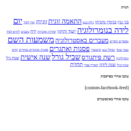
תגיות
יום
התאמה זוגית
זוגיות
בני גנץ
בנימין נתניהו
גילת בנט
יאיר לפיד
לידה בנומרולוגיה
ייעוד ותיקון
ירח
יסודות ואיכויות
כוכבים
ליהיא לפיד
משמעות השם
מעברים באסטרולוגיה
מספרים חסרים
פסגות ואתגרים
נעמי שמר
נפתלי בנט
סינסטרי
פסגות ואתגרים נסתרים
קורס
שביל גורל
שנה אישית
רשת פיתגורס
שנת גיל
נומרולוגיה
תחזית
שנת לידה
שנת הגיל
תאריך עברי
עקבו אחרי בפייסבוק
[custom-facebook-feed]
עקבו אחרי באינסטגרם