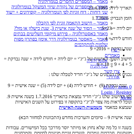
מאמר – המספרים החסרים בנומרולוגיה
מאמר – המספרים של נקודת שיווי המשקל בנומרולוגיה
תאריך לידה: 23.4.1995
שני דוחות : דוח זוגיות לפי הנומרולוגיה – קופידונים + ייעוד
נשמתי
הזמן הנבדק: 1.7.2016
מאמר – חישוב התאמה זוגית לפי הקבלה
יום לידה = 23=5
מאמר – הסוד של שנה אישית 3, שנת כישלון או מזל?
מאמר באסטרולוגיה – פירוש מיקומי השליטים בבתים
חודש לידה = 4
מאמר – מאסטר בנומרולוגיה דרך אימון בפתרון מפות
שלמות למתקדמים
שנה נבדקת = 2016= 9
ייעוץ
מאמרים
חישוב השנה האישית של ג’יג’י = יום לידה + חודש לידה + שנה נבדקת =
אסטרולוגיה
5 + 4 + 9 = 18 = 9
נומרולוגיה
צרו קשר
נכניס את הנתונים של ג’יג’י חדיד לטבלה שלנו :
אודותיי
שנה נבדקת (9) + חודש לידה (4) + יום לידה (5) = שנה אישית = 9
₪
0.00
/
items
0
Login / Register
לפי החישוב שלנו ג’יג’י חדיד נמצאת בתאריך 1.7.2016 בשנה אישית 9.
Menu
ונוכל לראות מה צפוי לג’יג’י בתקופה זו בפירוט על השנים האישיות
שנמצא במאמר
משמעות-השנה-האישית
שנה אישית 9 – סיומים והערכות מחדש (התכוונות למחזור הבא)
בשנה זו כל מה שלא נחוץ או מיותר יוסר מדרכך בכל המישורים. עבודות
משתנות, חברויות נגמרות, קשרים זוגיים מגיעים לסיומם, והמבחנים