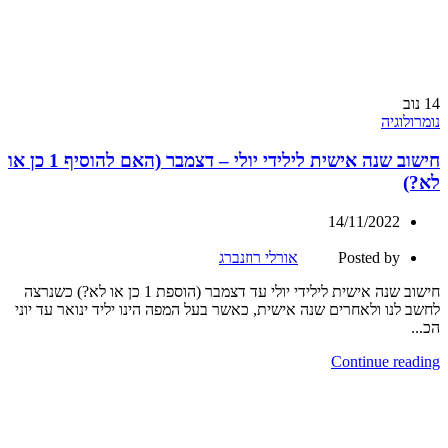
14
נוב
נומרולוגיה
חישוב שנה אישית לילידי יולי – דצמבר (האם להוסיף 1 כן או
לא?)
14/11/2022
Posted by
אורלי רוזנברג
חישוב שנה אישית לילידי יולי עד דצמבר (הוספת 1 כן או לא?) כשנרצה
לחשב לנו ולאחרים שנה אישית, כאשר בעל המפה הינו יליד ינואר עד יוני
הכ...
Continue reading