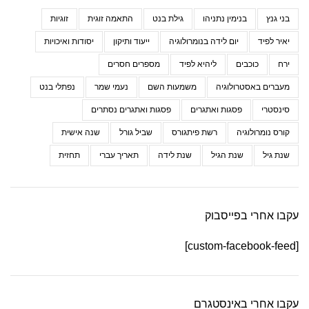
בני גנץ
בנימין נתניהו
גילת בנט
התאמה זוגית
זוגיות
יאיר לפיד
יום לידה בנומרולוגיה
ייעוד ותיקון
יסודות ואיכויות
ירח
כוכבים
ליהיא לפיד
מספרים חסרים
מעברים באסטרולוגיה
משמעות השם
נעמי שמר
נפתלי בנט
סינסטרי
פסגות ואתגרים
פסגות ואתגרים נסתרים
קורס נומרולוגיה
רשת פיתגורס
שביל גורל
שנה אישית
שנת גיל
שנת הגיל
שנת לידה
תאריך עברי
תחזית
עקבו אחרי בפייסבוק
[custom-facebook-feed]
עקבו אחרי באינסטגרם