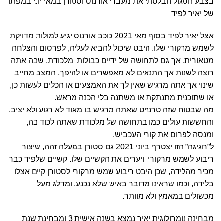
בצבע הסגול הבלטתי את מעברי אורנוס וסטורן במאי יוני במפתו
של יאיר לפיד
אצל יאיר לפיד בסוף מאי 2021 כוכב אורנוס יגיע למולות מדויקת
לשמש מרקורי שלו. היבט שיכול להביא לעליה, לפרסום והצלחה
מטאורית, אך גם לתחושה של ידיים כבולות ומלכודת, שבה אתה
רוצה לשנות אך התנאים לא מאפשרים או להיפך, המצב מחייב
שינוי אך אתה מרגיש שאין לך את האמצעים או הכלים לעשות כן,
או שתוכנית מתנתקת או משתנה בלי הכנה מראש.
מה שבטוח שזה טרנזיט שאתה מרגיש בו מאוד לא רגוע ולא יציב,
והחששות עולים כמו בתחושה של מלכודת שאתה לכוד בה,
ומנסה לפרום את קורי העכביש.
ל”חגיגה” הזו יצטרף ביוני 2021 גם סטורן במעלה זהה, שיצור
ריבוע לשמש מרקורי, ויערים את הקשיים שלו. קשיים שלפיד כבר
מכיר מהלידה, שכן היבט ריבוע שמש מרקורי לסטורן קיים אצלו
בלידה, וכמו שראינו מדובר באיש שלא נכנע, ומדלג מעל
מכשולים במאמץ ולא מוותר.
מבחינה נומרולוגית יאיר נמצא בשנה אישית 3 ומבחינת שנת