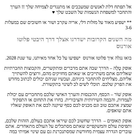
אל תפתח דלת לאנשים שמעכבים או מתנגדים לצמיחה שלך !! הערך
והתחבר למשפחת הנשמות של השבט שלך ♥
** ישפיע מאוד על מזלות דלי, אריה עקרב ושור או חשובים שם במעלות
3-6
מה השנים הקרובות ישדרגו אצלך דרך היבטי פלוטו
אורנוס
בואו נגלה איך פלוטו אורנוס ישפיעו על כל אחד מאיתנו, עד שנת 2028.
אופק טָלֶה – הדרך שבה אתם מדברים ומתקשרים, והקבוצות החברתיות
שאליהם אתם משתייכים או שאתם מחזיקים מהם, ורוצים להשתייך
אליהם, מצליחים להתחבר ביניהם, ועכשיו שניהם יכולים לכתוב מחדש
את הפרק שלכם. תוכלי לשים לב לשינוי בתקשורת.
אופק שׁוֹר – הכסף, ההכנסות והערך האישי שלכם מתחברים עם יכולת
לעמדות, והבמה השירותית והציבורית. בחרו את התחום או התפקיד
שמציג אתכם טוב וגם מכניס לכם כסף שיקנה לכם את האופק שאליו
אתם שואפים.
אופק תְאוּמִים – הדרך שחשוב לכם שיראו אתכם בעולם, הזהות שלכם,
ותפיסת עולם והמשקפיים שאתם מסתכלים על העולם מתאחדים. אתם
עוברים הגדרה עצמית מחודשת שמסתנכרנת גם עם שינוי אמיתי במה