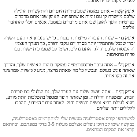
לפני שהיקום יכריח אתכם.
אופק קַשָׁת – אתם במגמה שסביבתיות היום יום והתקשורת הרגילה
שלכם מיישרת קו עם זוגיות או שותפויות. האופן שבו אתם מדברים
בפרטיות הופך לאופן שבו אתם מדברים בפומבי. אנשים יוכלו להתחבר
אליכם.
אופק גְדִי – שגרת העבודה מייצרת הכנסות, כי יש סנכרון אחת עם השניה.
זכרו שככל שתתמידו יותר בסדר יום עקבי ותורם, כך הערך העצמי
וההכנסות שלכם יגדלו. אתם גדלים, ושימו לב שמערכות ישנות כבר
פחות מתאימות.
אופק דְלִי – אתה עובר טרנספורמציה עמוקה בזהות האישית שלך, והדרך
שאתה פוגש בעולם. ועכשיו כל מה שאתה מייצר, מגיע לאישיות שמחצינה
את זה בקו אחיד.
אופק דָגִים – אתה עושה שלום עם העבר שלך, גם הגלגולי וגם סביבת
הבית, המשפחה והילדות. זמן שאתה חופר ומטפל בהשלכות התת מודע,
ויוצא לעולם בריא נפשית ורגשית וחזק. לאחר עיבוד המידע, תהפכו
לקלילים יותר ועליזים.
למשתתפי קורס אסטרולוגיה מעשית שלי ולמתקדמים באסטרולוגיה,
בבקשה שימו לב היכן נופלים אצלכם מעלות 3-5 בדלי במפתכם, ובהתאם
קראו את המקום המתאים.