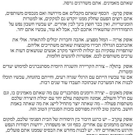
שאתם מאמינים. אתם משדרגים גרסה.
אופק סַרְטָן- הכסף שאתם מקבלים אם מירושה ואם מנכסים משותפים,
אתם רוצים הפעם שחלק ממנו יוקדש גם לנזקקים, או למטרות
הומניטריות, ואין כבר חוצץ בינך לבין אחרים. יש עכשיו חשבון נפש על
התמודדויות שהשאירו אתכם לבד, אבל לא עוד, עכשיו אתם יחד.
אופק אַריֵה – המזל מפציע. אהבה וחברות יכולים להתאחד. אולי את
אהבתכם הגדולה תכירו מקבוצות שאתם משתייכים אליהם.
שותפויות עסקיות גם יכולות להיווצר מקרב אנשים שנושאים דעות או
ערכים משותפים לכם. אפשרות להגשים חלומות.
אופק בְּתוּלָה – צורת הקריירה והשגרה היומית מסתנכרנים למימוש יעדים
ומטרות.
אם עד עכשיו הייתם עם הרגלי שגרה רעים, וחייתם בהזנחה, עכשיו תוכלו
לבנות את המערכת שבתוכה תעבדו עוד שנים רבות.
אופק מֹאזנַיִם – יצירה ורומנים מסתכנרים עם מה שאתם מאמינים בו, וגם
עם חו”ל והעולם, אמונה והשקפת עולם יחד עם יכולת היצירה שלכם
משתפות פעולה – מה שאתה יוצר מתחיל לייצג את מה שאתה באמת
חושב. מתכון טוב להיות מפורסם בזכות הסנכרון הטוב הזה.
אופק עַקרָב – יש כרגע חיבור בין היסודות של הבית הפנימי שלכם, למקום
שאתם מתמזגים עם אחרים. כסף זוגי או משפחתי, ירושות ויסודות הנפש
והרגש מתאחדים יחד. יש לבנות מחדש את הבסיס שממנו אתם פועלים,