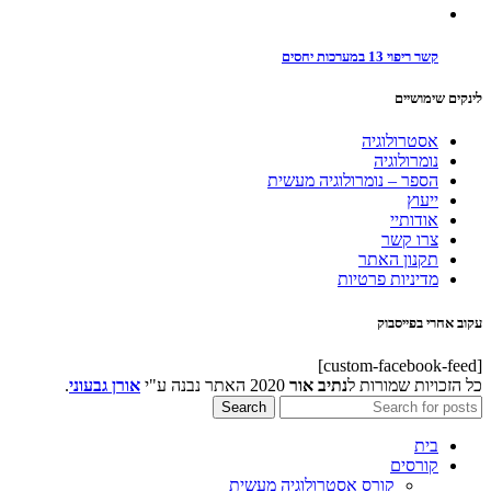
קשר ריפוי 13 במערכות יחסים
לינקים שימושיים
אסטרולוגיה
נומרולוגיה
הספר – נומרולוגיה מעשית
ייעוץ
אודותיי
צרו קשר
תקנון האתר
מדיניות פרטיות
עקוב אחרי בפייסבוק
[custom-facebook-feed]
כל הזכויות שמורות ל
נתיב אור
2020 האתר נבנה ע"י
אורן גבעוני
.
Search
בית
קורסים
קורס אסטרולוגיה מעשית