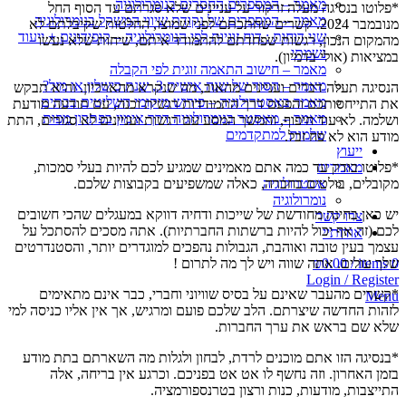
מאמר – המספרים החסרים בנומרולוגיה
*פלוטו בנסיגה מעלה זרקור על עניינים שלא סגרתם עד הסוף החל
מאמר – המספרים של נקודת שיווי המשקל בנומרולוגיה
מנובמבר 2024. קשרים שחתכתם לפני שמוצו, החלטות שקיבלתם לא
שני דוחות : דוח זוגיות לפי הנומרולוגיה – קופידונים + ייעוד
מהמקום הנכון,
רגשות שפחדתם להתמודד איתם, שיחות שלא נעשו
נשמתי
במציאות (אולי בדמיון).
מאמר – חישוב התאמה זוגית לפי הקבלה
מאמר – הסוד של שנה אישית 3, שנת כישלון או מזל?
הנסיגה תעלה דברים ועניינים מהאוב, מה שנקרא מהארכיון. והיא תבקש
מאמר באסטרולוגיה – פירוש מיקומי השליטים בבתים
את התייחסותכם והפעם דרך התמודדות רגשית וכנה, עם תודעה מודעת
מאמר – מאסטר בנומרולוגיה דרך אימון בפתרון מפות
ושלמה. לא עוד חיפוף, והמשך המסע עם רגשות ועניינים לא סגורים, התת
שלמות למתקדמים
מודע הוא לא פח זבל.
ייעוץ
*פלוטו בודק עד כמה אתם מאמינים שמגיע לכם להיות בעלי סמכות,
מאמרים
מקובלים, בולטים בחברה, כאלה שמשפיעים בקבוצות שלכם.
אסטרולוגיה
נומרולוגיה
יש כאן בחינה מחודשת של שייכות ודחיה דווקא במעגלים שהכי חשובים
צרו קשר
לכם (זה אף יכול להיות ברשתות החברתיות). אתה מסכים להסתכל על
אודותיי
עצמך בעין טובה ואוהבת, הגבולות נהפכים למוגדרים יותר, והסטנדרטים
שלך עולים. אתה שווה ויש לך מה לתרום !
₪
0.00
/
items
0
Login / Register
*קשרים מהעבר שאינם על בסיס שוויוני וחברי, כבר אינם מתאימים
Menu
לזהות החדשה שיצרתם. הלב שלכם פועם ומרגיש, אך אין אליו כניסה למי
שלא שם בראש את ערך החברות.
*בנסיגה הזו אתם מוכנים לרדת, לבחון ולגלות מה השארתם בתת מודע
בזמן האחרון. וזה נחשף לו אט אט בפניכם. וכרגע אין בריחה, אלה
התייצבות, מודעות, כנות ורצון בטרנספורמציה.