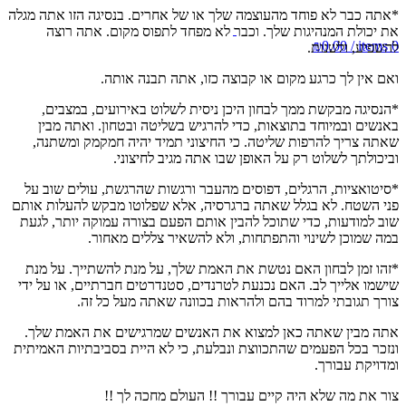
*אתה כבר לא פוחד מהעוצמה שלך או של אחרים. בנסיגה הזו אתה מגלה
את יכולת המנהיגות שלך. וכבר לא מפחד לתפוס מקום. אתה רוצה
₪
0.00
/
items
0
להשפיע, ולשנות.
ואם אין לך כרגע מקום או קבוצה כזו, אתה תבנה אותה.
*הנסיגה מבקשת ממך לבחון היכן ניסית לשלוט באירועים, במצבים,
באנשים ובמיוחד בתוצאות, כדי להרגיש בשליטה ובטחון. ואתה מבין
שאתה צריך להרפות שליטה. כי החיצוני תמיד יהיה חמקמק ומשתנה,
וביכולתך לשלוט רק על האופן שבו אתה מגיב לחיצוני.
*סיטואציות, הרגלים, דפוסים מהעבר ורגשות שהרגשת, עולים שוב על
פני השטח. לא בגלל שאתה ברגרסיה, אלא שפלוטו מבקש להעלות אותם
שוב למודעות, כדי שתוכל להבין אותם הפעם בצורה עמוקה יותר, לגעת
במה שמוכן לשינוי והתפתחות, ולא להשאיר צללים מאחור.
*זהו זמן לבחון האם נטשת את האמת שלך, על מנת להשתייך. על מנת
שישמו אלייך לב. האם נכנעת לטרנדים, סטנדרטים חברתיים, או על ידי
צורך תגובתי למרוד בהם ולהראות בכוונה שאתה מעל כל זה.
אתה מבין שאתה כאן למצוא את האנשים שמרגישים את האמת שלך.
ונזכר בכל הפעמים שהתכווצת ונבלעת, כי לא היית בסביבתיות האמיתית
ומדויקת עבורך.
צור את מה שלא היה קיים עבורך !! העולם מחכה לך !!