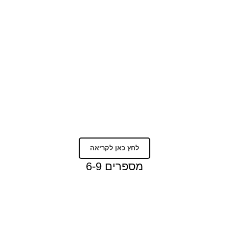
לחץ כאן לקריאה
מספרים 6-9
י