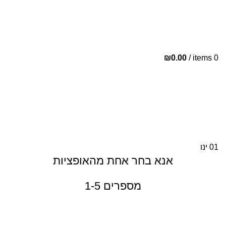
ת
י
₪
0.00
/
items
0
י
01
ינו
אנא בחר אחת מהאופציות
מספרים 1-5