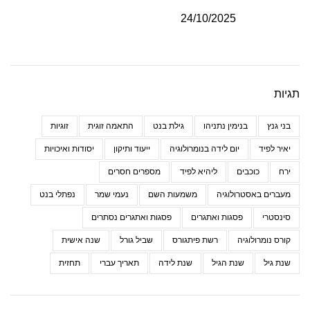
24/10/2025
תגיות
בני גנץ
בנימין נתניהו
גילת בנט
התאמה זוגית
זוגיות
יאיר לפיד
יום לידה בנומרולוגיה
ייעוד ותיקון
יסודות ואיכויות
ירח
כוכבים
ליהיא לפיד
מספרים חסרים
מעברים באסטרולוגיה
משמעות השם
נעמי שמר
נפתלי בנט
סינסטרי
פסגות ואתגרים
פסגות ואתגרים נסתרים
קורס נומרולוגיה
רשת פיתגורס
שביל גורל
שנה אישית
שנת גיל
שנת הגיל
שנת לידה
תאריך עברי
תחזית