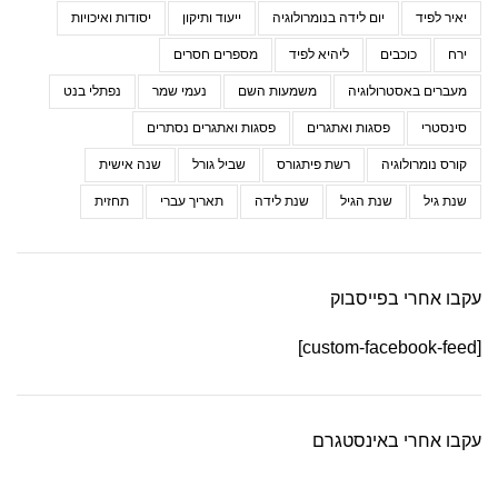
יאיר לפיד
יום לידה בנומרולוגיה
ייעוד ותיקון
יסודות ואיכויות
ירח
כוכבים
ליהיא לפיד
מספרים חסרים
מעברים באסטרולוגיה
משמעות השם
נעמי שמר
נפתלי בנט
סינסטרי
פסגות ואתגרים
פסגות ואתגרים נסתרים
קורס נומרולוגיה
רשת פיתגורס
שביל גורל
שנה אישית
שנת גיל
שנת הגיל
שנת לידה
תאריך עברי
תחזית
עקבו אחרי בפייסבוק
[custom-facebook-feed]
עקבו אחרי באינסטגרם