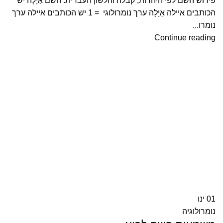
פירוש השם לפי היהדות, קבלה והלשון העברית. השם אַיָּלָה יש
הכותבים איילה אַיָּלָה ערך נומרולוגי = 1 יש הכותבים איילה ערך
נומרו...
Continue reading
01
ינו
נומרולוגיה