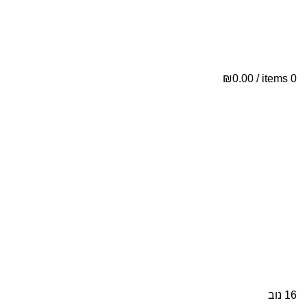
ת
י
₪
0.00
/
items
0
י
16
נוב