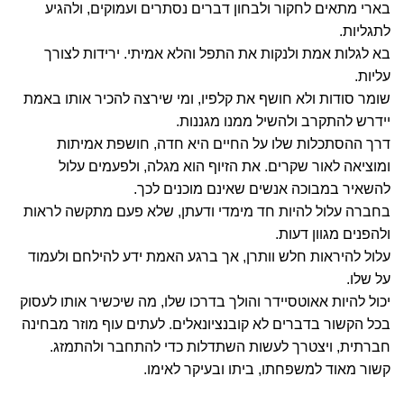
בארי מתאים לחקור ולבחון דברים נסתרים ועמוקים, ולהגיע
לתגליות.
בא לגלות אמת ולנקות את התפל והלא אמיתי. ירידות לצורך
עליות.
ה
שומר סודות ולא חושף את קלפיו, ומי שירצה להכיר אותו באמת
יידרש להתקרב ולהשיל ממנו מגננות.
דרך ההסתכלות שלו על החיים היא חדה, חושפת אמיתות
ומוציאה לאור שקרים. את הזיוף הוא מגלה, ולפעמים עלול
להשאיר במבוכה אנשים שאינם מוכנים לכך.
בחברה עלול להיות חד מימדי ודעתן, שלא פעם מתקשה לראות
ולהפנים מגוון דעות.
עלול להיראות חלש וותרן, אך ברגע האמת ידע להילחם ולעמוד
על שלו.
יכול להיות אאוטסיידר והולך בדרכו שלו, מה שיכשיר אותו לעסוק
בכל הקשור בדברים לא קובנציונאלים. לעתים עוף מוזר מבחינה
חברתית, ויצטרך לעשות השתדלות כדי להתחבר ולהתמזג.
קשור מאוד למשפחתו, ביתו ובעיקר לאימו.