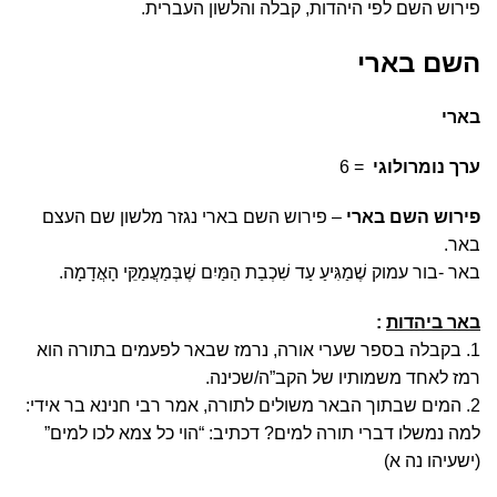
פירוש השם לפי היהדות, קבלה והלשון העברית.
השם בארי
בארי
ערך נומרולוגי
= 6
פירוש השם בארי
– פירוש השם בארי נגזר מלשון שם העצם
באר.
באר -בור עמוק שֶׁמַגִּיעַ עַד שִׁכְבַת הַמַּיִם שֶׁבְּמַעֲמַקֵּי הָאֲדָמָה.
באר ביהדות
:
1. בקבלה בספר שערי אורה, נרמז שבאר לפעמים בתורה הוא
רמז לאחד משמותיו של הקב”ה/שכינה.
2. המים שבתוך הבאר משולים לתורה, אמר רבי חנינא בר אידי:
למה נמשלו דברי תורה למים? דכתיב: “הוי כל צמא לכו למים”
י
(
ישעיהו נה א
)