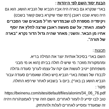
הבנת יסוד השם לפי היהדות
:
בארי שנקרא גם בארה היה אביו הנביא של הנביא הושע. הוא גם
היה נשיא שבט ראובן (רמז שמי שיקרא בשם קשור בשבט)
ויקיפדיה מספרת לנו שבמדרשי חז”ל מובאים שני הסברים
לשמו. האחד; על שם מעשה ראובן שרצה לחלץ את יוסף
אחיו מן הבאר. והשני; מאחר שהיה גדול הדור נקרא “בארה
של תורה”.
תכונות
:
השם בארי בסיכול אותיות יוצר את המילה בריא.
ומהמקורות מוזכר: מי שיש לו חולה בביתו (הוא או מי מבני
משפחתו) ייטיב לעשות אם יקח על עצמו לערוך סעודה גדולה
לכבודו של נשמת בארי הנביא (ויש כאלה שאומרים סעודה עבור
הנביא הושע בן בארי), ביום ג’ בשבוע לאחר שירפא החולה.
מקור :
https://beinenu.com/sites/default/files/alonim/34_06_76.pdf
טוב לבו יסייע לו לעזור לאחרים. השם הזה שייך לאמונה/רוח ויהיה
זה שמעודד ומסייע לאחרים לעלות ולהתחזק.