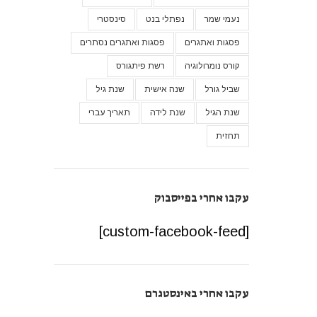
נעמי שמר
נפתלי בנט
סינסטרי
פסגות ואתגרים
פסגות ואתגרים נסתרים
קורס נומרולוגיה
רשת פיתגורס
שביל גורל
שנה אישית
שנת גיל
שנת הגיל
שנת לידה
תאריך עברי
תחזית
עקבו אחרי בפייסבוק
[custom-facebook-feed]
עקבו אחרי באינסטגרם