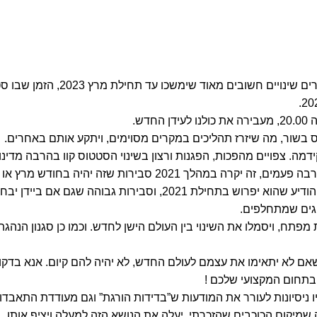
בסוף דצמבר 2020 סטורן ויופיטר עוברים למזל דלי ומבשרים שינויים חשובים מ
וס בשור, מה שיזרז תהליכים במקרים מסוימים, ויתקע אותם באחרים.
מה. צפויים מהפכות, הפגנות ורצון בשינוי הסטטוס קוו בהרבה מדינו
אנחנו צפויים לחילופי שלטון בישראל (כמו שכתבתי כבר הרבה פעמים, זה יקרה במהלך 2021 סבירות שזה יהיה בחודש מרץ או
ספטמבר) וגם בעולם יתחלפו מנהיגים בזה אחר זה. פוטין הודיע שהוא יפרוש בתחילת 2021, וסבירות גבוהה שגם א
מפתח, ויסמלו את השינוי בין העולם הישן לחדש. וכמו כן סגנון הנהגת
אם לא יתאימו את עצמם לעולם החדש, לא יהיה להם קיום. אנא בדקו
בתחום המקצועי שלכם !
ו ניסיונות לעורר את המודעות ש”בדידות הורגת” וגם מעודדת התאבדוי
 שמיקום הכוכבים שהזכרתי, יעלה את הנושא הזה למעלה ויציף אותו.