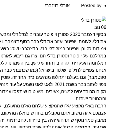
ן
Posted by
אורלי רוזנברג
06
נוב
את דלי. לעומתו יופיטר יעזוב את דלי כבר בסוף דצמבר 2021.
צמידות סטורן ויופיטר במזל דלי ב21 בדצמבר 2020 בשעה 20.00, מעבירה את כולנו לעידן החדש.
במהלכם של יופיטר וסטורן בדלי הם יצרו גם ריבוע לאורנ
המלחמה העיקרית תהיה בין החדש לישן, בין השמרנות לקיד
צפוי לעזוב כבר בשנת 2021 ולאט לאט נשמע על עוד מנהיגים שמתחלפים.
מקום מכובד יהיה לנשים, צעירים ומיעוטים שיתפסו עמדות 
והמחוזות ישתנה.
הרבה בעלי מקצוע יגלו שהמקצוע שלהם נעלם מהעולם, וש
עצמכם איזה משוב אתם מקבלים בחודשים אלה מהיקום, 
מאבק סמוי נוסף שיתרחש יהיה בין בדידות לחברתיות. יהי
שני עידן המסכים הרגיל אותנו לתקשורת מרחוק. ואני צופה