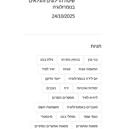
שיטת הדילוגים והגילאים
בנומרולוגיה
24/10/2025
תגיות
בני גנץ
בנימין נתניהו
גילת בנט
התאמה זוגית
זוגיות
יאיר לפיד
יום לידה בנומרולוגיה
ייעוד ותיקון
יסודות ואיכויות
ירח
כוכבים
ליהיא לפיד
מספרים חסרים
מעברים באסטרולוגיה
משמעות השם
נעמי שמר
נפתלי בנט
סינסטרי
פסגות ואתגרים
פסגות ואתגרים נסתרים