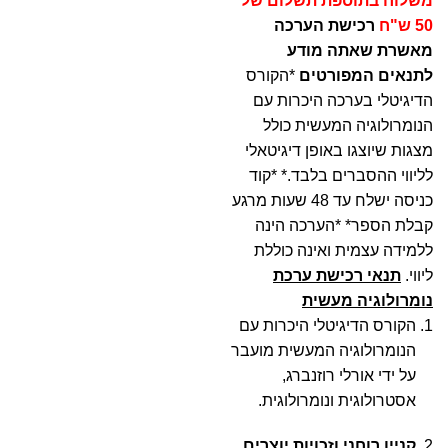
משלוח בתוספת תשלום של
50 ש"ח
רכישת הערכה
מאשרת שאתה מודע
לתנאים המפורטים
*הקורס
הדיגיטלי בערכה היכרות עם
הנומרולוגיה המעשית כולל
מצגות שיוצגו באופן דיגיטאלי
לליווי ההסברים בלבד.* *קוד
כניסה ישלח עד 48 שעות מרגע
קבלת הספר* *הערכה הינה
ללמידה עצמית ואינה כוללת
ליווי.
תנאי רכישת ערכת
נומרולוגיה מעשית
הקורס הדיגיטלי היכרות עם
הנומרולוגיה המעשית מועבר
על ידי אורלי רוזנברג,
אסטרולוגית ונומרולוגית.
2.
קניין רוחני וזכויות יוצרים