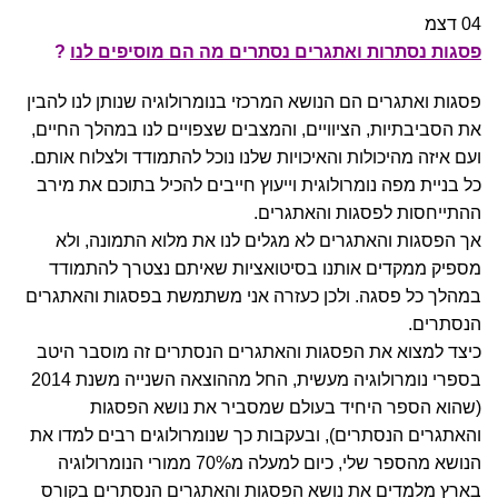
04
דצמ
פסגות נסתרות ואתגרים נסתרים מה הם מוסיפים לנו
?
פסגות ואתגרים הם הנושא המרכזי בנומרולוגיה שנותן לנו להבין
את הסביבתיות, הציוויים, והמצבים שצפויים לנו במהלך החיים,
ועם איזה מהיכולות והאיכויות שלנו נוכל להתמודד ולצלוח אותם.
כל בניית מפה נומרולוגית וייעוץ חייבים להכיל בתוכם את מירב
ההתייחסות לפסגות והאתגרים.
אך הפסגות והאתגרים לא מגלים לנו את מלוא התמונה, ולא
מספיק ממקדים אותנו בסיטואציות שאיתם נצטרך להתמודד
במהלך כל פסגה. ולכן כעזרה אני משתמשת בפסגות והאתגרים
הנסתרים.
כיצד למצוא את הפסגות והאתגרים הנסתרים זה מוסבר היטב
בספרי נומרולוגיה מעשית, החל מההוצאה השנייה משנת 2014
(שהוא הספר היחיד בעולם שמסביר את נושא הפסגות
והאתגרים הנסתרים), ובעקבות כך שנומרולוגים רבים למדו את
י
הנושא מהספר שלי, כיום למעלה מ70% ממורי הנומרולוגיה
בארץ מלמדים את נושא הפסגות והאתגרים הנסתרים בקורס