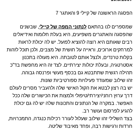
הפסגה הראשונה של קיילי 9 והאתגר 7
שמספרים לנו בהתאם
לנתוני המפה של קייל
י
, שבשנים
ה
שהפסגה והאתגרים משפיעים, היא בעלת חלומות ואידיאלים
רבים שאותם היא רוצה להוציא לפועל. יש לה יכולת לראות
למרחקים ארוכים, וראייה על חושית של מצבים, ולכן תוכל לזהות
בקלות טרנדים, ולנצל אותם לטובתה. היא מעולה בתכנון
אסטרטגיה, ובעלת יכולות יצירתיים. לצד זה היא מחפשת בד”כ
תהילה רגשית שתתבטא גם בכסף מעשי ופרנסה גבוהה.
זהו שילוב שמעודד פעילויות ספורטיביות שונות.
יש בה רצון לבטא את הקול האישי שלה ולהעביר מסרים לעולם
דרך ערוץ רוחני/יצירתי/טיפולי ולמצות את הכישורים שלה ככל
האפשר. במקרה של הנתונים והתכונות שלה יש לה גם יכולת
להגיע לפרסום ועושר רב.
בצד השלילי זהו שילוב שעלול לעורר רכילות כנגדה, התמכרויות,
חרדות ורגישות רבה, ופחד מאיבוד שליטה.