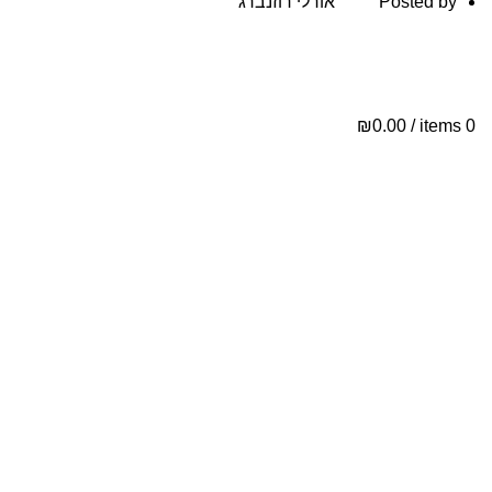
Posted by
אורלי רוזנברג
ת
י
₪
0.00
/
items
0
י