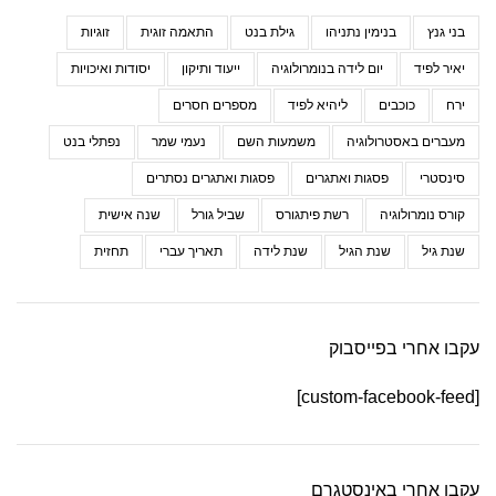
בני גנץ
בנימין נתניהו
גילת בנט
התאמה זוגית
זוגיות
יאיר לפיד
יום לידה בנומרולוגיה
ייעוד ותיקון
יסודות ואיכויות
ירח
כוכבים
ליהיא לפיד
מספרים חסרים
מעברים באסטרולוגיה
משמעות השם
נעמי שמר
נפתלי בנט
סינסטרי
פסגות ואתגרים
פסגות ואתגרים נסתרים
קורס נומרולוגיה
רשת פיתגורס
שביל גורל
שנה אישית
שנת גיל
שנת הגיל
שנת לידה
תאריך עברי
תחזית
עקבו אחרי בפייסבוק
[custom-facebook-feed]
עקבו אחרי באינסטגרם