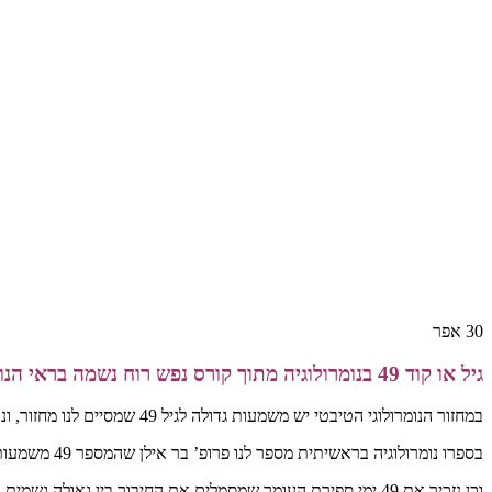
30
אפר
גיל או קוד 49 בנומרולוגיה מתוך קורס נפש רוח נשמה בראי הנומרולוגיה
במחזור הנומרולוגי הטיבטי יש משמעות גדולה לגיל 49 שמסיים לנו מחזור, ונותן לקארמה לשנות את פניה, ולתת סיכוי חדש.
בספרו נומרולוגיה בראשיתית מספר לנו פרופ’ בר אילן שהמספר 49 משמעותו היא טהרה מופלגת. כך שבגיל 49 אנחנו מטהרים מכל שערי הטומאה.
וכן נזכיר את 49 ימי ספירת העומר שמסמלים את החיבור בין גאולה גשמית וארצית