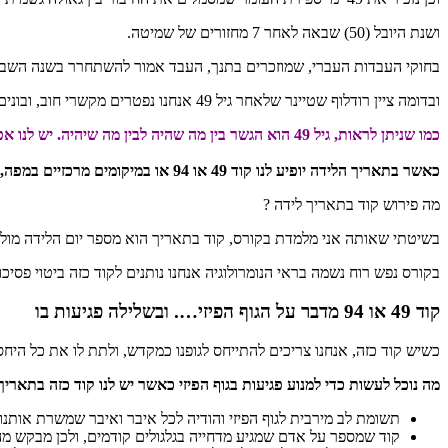
ושנת היובל (50) שבאה לאחר 7 מחזורים של שמיטה.
בחוקי העבדות העברי, שמוזכרים בתנך, העבד אמור להשתחרר בשנה השביעית או
ובדומה ציין רודלוף שטיינר שלאחר גיל 49 אנחנו נפטרים מקשרי חוב, ובונים את הקארמה העתידית שלנו.
כמו שניתן לראות, גיל 49 הוא הגשר בין מה שהיה לבין מה שיהיה. יש לנו אפשרות ממשית בו לזרוק את העבר וקשרי חוזים נשמתיים לפח, ולבנות לנו חוזים חדשים וטובים ♥
כאשר בתאריך הלידה יופיע לנו קוד 49 או 94 או במיקומים מרכזיים במפה, עלינו להתייחס אליהם בכובד ראש.
מה פירוש קוד בתאריך לידה ?
בשיטתי שאותה אני מלמדת
בקורס,
קוד בתאריך הוא מספר יום הלידה מול 
בקורס נפש רוח נשמה בראי הנומרולוגיה אנחנו נותנים לקוד כזה ביטוי פסיכול
קוד 49 או 94 מדבר על הגוף
הפיזי…. ובשלילה פגיעות בו
כשיש קוד כזה, אנחנו צריכים להתייחס לגופנו כמקדש, ולתת לו את כל היחס
מה נוכל לעשות כדי למנוע פגיעות בגוף הפיזי כאשר יש לנו קוד כזה בתארי
תשומת לב מירבית לגוף הפיזי והודיה לכל איבר ואיבר שמשרת אותנו
קוד שמספר על אדם שמגיע מדחייה בגלגולים קודמים, ולכן מבקש מהא