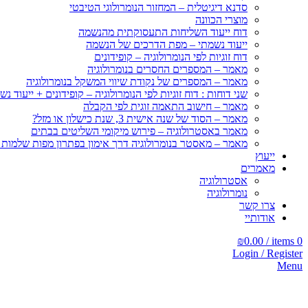
סדנא דיגיטלית – המחזור הנומרולוגי הטיבטי
מוצרי הכוונה
דוח ייעוד השליחות התעסוקתית מהנשמה
ייעוד נשמתי – מפת הדרכים של הנשמה
דוח זוגיות לפי הנומרולוגיה – קופידונים
מאמר – המספרים החסרים בנומרולוגיה
מאמר – המספרים של נקודת שיווי המשקל בנומרולוגיה
שני דוחות : דוח זוגיות לפי הנומרולוגיה – קופידונים + ייעוד נש
מאמר – חישוב התאמה זוגית לפי הקבלה
מאמר – הסוד של שנה אישית 3, שנת כישלון או מזל?
מאמר באסטרולוגיה – פירוש מיקומי השליטים בבתים
מאמר – מאסטר בנומרולוגיה דרך אימון בפתרון מפות שלמות
ייעוץ
מאמרים
אסטרולוגיה
נומרולוגיה
צרו קשר
אודותיי
₪
0.00
/
items
0
Login / Register
Menu