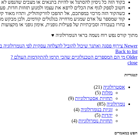
בקוד הזה כל ניסיון להסתגל או להיות בתנאים או מצבים שהנפש לא חפ
חשוב לספק לגוף את הכלים לרפא את עצמו ולמנוע תזוזות חדות. פעיל
כשהקוד הזה מרכזי במפתכם, אל תהפכו לוורקוהוליק, ותהיו מאוד קשו
קוד שמספר על אדם שמגיע מדחייה בגלגולים קודמים, ולכן מבקש מהא
בחרו בעבודה וסביבתיות של פעילות גופנית, אימון גופני או מקצועו
מתוך קורס נפש רוח נשמה בראי הנומרולוגיה ♥
Newer
צירוף פסגה ואתגר שיכול להוביל להצלחה עסקית לפי הנומרולוגיה ב
Back to list
Older
מי הם המספרים הטכנולוגיים שהכי תרמו להתקדמות העולם ?
close
קטגוריות
אסטרולוגיה
(21)
מזלות
(5)
תחזיות אסטרולוגיות
(9)
נומרולוגיה
(85)
זוגיות בנומרולוגיה
(4)
יהדות
(5)
תחזיות נומרולוגיות
(4)
חפש במאמרים