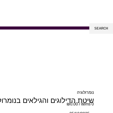
SEARCH
Start typing to see posts you are looking for.
₪
0.00
/
items
0
Login / Register
Menu
נומרולוגיה
שיטת הדילוגים והגילאים בנומרול
₪
0.00
/
items
0