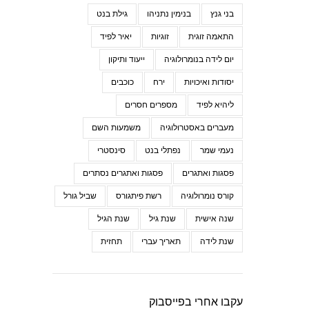
בני גנץ
בנימין נתניהו
גילת בנט
התאמה זוגית
זוגיות
יאיר לפיד
יום לידה בנומרולוגיה
ייעוד ותיקון
יסודות ואיכויות
ירח
כוכבים
ליהיא לפיד
מספרים חסרים
מעברים באסטרולוגיה
משמעות השם
נעמי שמר
נפתלי בנט
סינסטרי
פסגות ואתגרים
פסגות ואתגרים נסתרים
קורס נומרולוגיה
רשת פיתגורס
שביל גורל
שנה אישית
שנת גיל
שנת הגיל
שנת לידה
תאריך עברי
תחזית
עקבו אחרי בפייסבוק