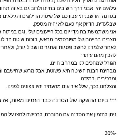
אותה גם לתאריך הלידה שלנו (בצורה ישרה ובצורת הפירמ
גילאים יהיו אבני דרך חשובים בחיינו ולרוב גם באיזה תחום
בסדנה הזו שבניתי עבורכם של שיטת הדילוגים והגילאים ב
שבלעדיה, הדיוק אף פעם לא יהיה מספק.
אני משתמשת בה מדי יום בכל הייעוצים שלי, וגם בניתוח אנ
מצבים בחייהם של מפורסמים מראש, בזכות שיטת הדילוגי
לאחר שלמדנו לחשב פסגות ואתגרים ושביל גורל, ולאחר של
ת
להבין מהם עיתויי
הגורל שמחכים לנו במרחב חיינו.
מבחינת הבנת השיטה היא פשוטה, אבל מרגע שחישבנו ומצאנ
ומרכיבים. במידה
והצלחנו בכך, שלל אירועים מהעתיד יהיו צפונים לפנינו.
*** ביום ההשקה של הסדנה כבר הזמינו מאות, אז 
ניתן להזמין את הסדנה עם החוברת, לרכישה לחצו על המו
-30%