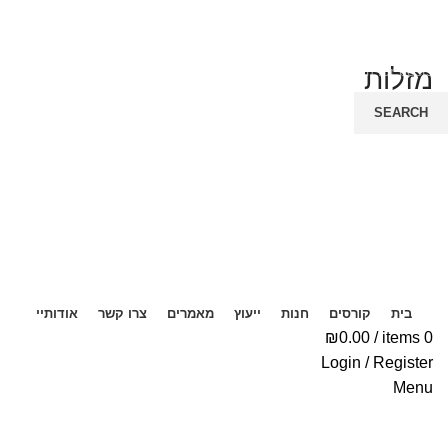
מזלות
SEARCH
Start typing to see posts you are looking for.
בית
קורסים
חנות
ייעוץ
מאמרים
צרו קשר
אודותיי
₪
0.00
/
items
0
Login / Register
Menu