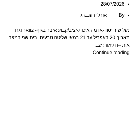
28/07/2026
By
אורלי רוזנברג
מזל שור יסוד-אדמה איכות-יציב/קבוע איבר בגוף- צוואר וגרון
תאריך-20 באפריל עד 21 במאי שליטה טבעית- בית שני במפה
אות –ו תיאור: יצ...
Continue reading
אסטרולוגית ונומרולוגית בעלת ניסיון רב. מחברת הספר