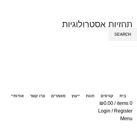
תחזיות אסטרולוגיות
SEARCH
Start typing to see posts you are looking for.
בית
קורסים
חנות
ייעוץ
מאמרים
צרו קשר
אודותיי
₪
0.00
/
items
0
Login / Register
Menu