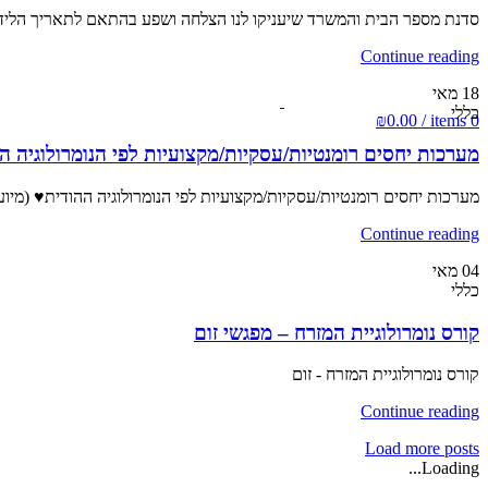
סדנת מספר הבית והמשרד שיעניקו לנו הצלחה ושפע בהתאם לתאריך הלידה
Continue reading
18
מאי
כללי
₪
0.00
/
items
0
מערכות יחסים רומנטיות/עסקיות/מקצועיות לפי הנומרולוגיה ה
מערכות יחסים רומנטיות/עסקיות/מקצועיות לפי הנומרולוגיה ההודית♥ (מיועד
Continue reading
04
מאי
כללי
קורס נומרולוגיית המזרח – מפגשי זום
קורס נומרולוגיית המזרח - זום
Continue reading
Load more posts
Loading...