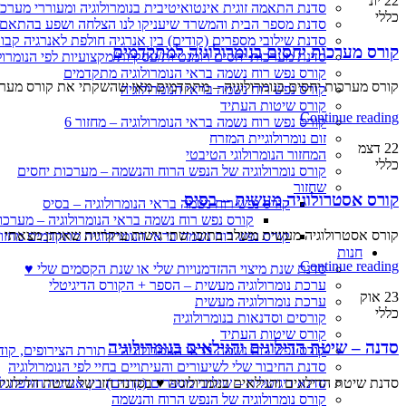
22
יונ
סדנת התאמה זוגית אינטואיטיבית בנומרולוגיה ומעוררי מערכ
כללי
סדנת מספר הבית והמשרד שיעניקו לנו הצלחה ושפע בהתאם 
סדנת שילובי מספרים (קודים) בין אנרגיה חולפת לאנרגיה קבו
קורס מערכות יחסים בנומרולוגיה למתקדמים
סדנת מערכות יחסים רומנטיות/עסקיות/מקצועיות לפי הנומרול
קורס נפש רוח נשמה בראי הנומרולוגיה מתקדמים
קורס מערכות יחסים בנומרולוגיה – מתקדמים מאז שהשקתי את קורס מערכות 
קורס נפש רוח נשמה בראי הנומרולוגיה
קורס שיטות העתיד
Continue reading
קורס נפש רוח נשמה בראי הנומרולוגיה – מחזור 6
זום נומרולוגיית המזרח
22
דצמ
המחזור הנומרולוגי הטיבטי
כללי
קורס נומרולוגיה של הנפש הרוח והנשמה – מערכות יחסים
שחזור
קורס אסטרולוגיה מעשית – בסיס
קורס נפש רוח נשמה בראי הנומרולוגיה – בסיס
קורס נפש רוח נשמה בראי הנומרולוגיה – מערכו
קורס אסטרולוגיה מעשית משלב בתוכו שתי גישות עיקריות שאותן מצאתי כח
קורס נפש רוח נשמה בראי הנומרולוגיה מתקדמים מחזור
חנות
Continue reading
סדנת שנת מיצוי ההזדמנויות שלי או שנת הקסמים שלי ♥
ערכת נומרולוגיה מעשית – הספר + הקורס הדיגיטלי
23
אוק
ערכת נומרולוגיה מעשית
כללי
קורסים וסדנאות בנומרולוגיה
קורס שיטות העתיד
סדנה – שיטת הדילוגים והגילאים בנומרולוגיה
קורס נפש רוח נשמה בראי הנומרולוגיה – תורת הצירופים, קו
סדנת החיבור שלי לשיעורים והעיתויים בחיי לפי הנומרולוגיה
סדנא דיגיטלית – שילובי מספרים (קודים) בין אנרגיה חולפת ל
סדנת שיטת הדילוגים והגילאים בנומרולוגיה ♥ בסדנה הזו של שיטת הדילוגים
קורס נומרולוגיה של הנפש הרוח והנשמה