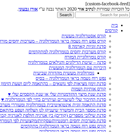
[custom-facebook-feed]
כל הזכויות שמורות ל
נתיב אור
2020 האתר נבנה ע"י
אורן גבעוני
.
Search
בית
קורסים
קורס אסטרולוגיה מעשית
קורס נפש רוח נשמה בראי הנומרולוגיה – מערכות יחסים מורח
סדנת זוגיות קארמה 8
קורס מערכות יחסים בנומרולוגיה למתקדמים
קורס נומרולוגיית המזרח
סדנה – שיטת הדילוגים והגילאים בנומרולוגיה
היכרות עם הנומרולוגיה המעשית
נומרולוגיה מעשית מהדורה שביעית
נפש רוח נשמה בראי הנומרולוגיה – בסיס
סדנת זימון מציאות לפי נושאים – בהתאמה ליום ושעת הזימון 
קורס אותיות ושמות
סדנת שנת מיצוי ההזדמנויות שלי או שנת הקסמים שלי ♥
סדנת החיבור שלי לשיעורים ועיתויים בחיי לפי הנומרולוגיה ♥
סדנת התאמה זוגית אינטואיטיבית בנומרולוגיה ומעוררי מערכ
סדנת מספר הבית והמשרד שיעניקו לנו הצלחה ושפע בהתאם 
סדנת שילובי מספרים (קודים) בין אנרגיה חולפת לאנרגיה קבו
סדנת מערכות יחסים רומנטיות/עסקיות/מקצועיות לפי הנומרול
קורס נפש רוח נשמה בראי הנומרולוגיה מתקדמים
קורס נפש רוח נשמה בראי הנומרולוגיה