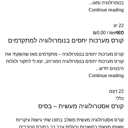
בנומרולוגיה ומעו...
ת
Continue reading
22
יונ
י
0
כללי
items
/
0.00
₪
קורס מערכות יחסים בנומרולוגיה למתקדמים
קורס מערכות יחסים בנומרולוגיה – מתקדמים מאז שהשקתי את
י
קורס מערכות יחסים בנומרולוגיה המורחב, יצא לי לחקור ולגלות
היבטים חדש...
Continue reading
22
דצמ
כללי
קורס אסטרולוגיה מעשית – בסיס
קורס אסטרולוגיה מעשית משלב בתוכו שתי גישות עיקריות
שאותן מצאתי כחשובות ובעלות ערך רב בתורת הכוכבים