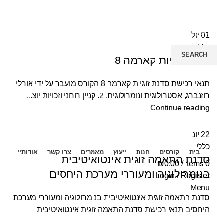
01
יול
כללי
SEARCH
סדנת זוגיות קארמה 8
Start typing to see posts you are looking for.
תנאי רכישת סדנת זוגיות קארמה 8 הקורס מועבר על ידי אורלי
רוזנברג, אסטרולוגית ונומרולוגית. 2. קניין רוחני וזכויות יוצ...
Continue reading
22
יונ
כללי
בית
קורסים
חנות
ייעוץ
מאמרים
צרו קשר
אודותיי
סדנת התאמה זוגית אינטואיטיבית
₪
0.00
/
items
0
בנומרולוגיה ומעוררי מערכת היחסים
Login / Register
Menu
סדנת התאמה זוגית אינטואיטיבית בנומרולוגיה ומעוררי מערכת
היחסים תנאי רכישת סדנת התאמה זוגית אינטואיטיבית