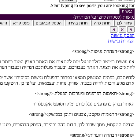
Start typing to see posts you are looking for.
נגישות
נגישות (לסגירה לחצו על הכותרת)
שחור לבן
חדות כהה
חדות בהירה
הפסק הבהובים
פונט קריא
הדגש
א
א
א
הפסק נגישות
הצהרת נגישות
<strong>הצהרת נגישות</strong>
אנו עושים כמיטב יכולתינו על מנת להתאים את האתר באופן הטוב ביותר בע
להתאים את תצוגת האתר בעבורכם, ובעבור מוגלותכם הפיזית ובעבור הצר
לנחיותכם, בפתיח הממשק תמצאו כפתור “הפעלת נגישות בסיסית” אשר יפעיל
אדם מגיע הזכות לחיות בכבוד, שוויון, נוחות ועצמאות, ועל פי כן, הוש
<strong>תאימות דפדפנים ומערכות הפעלה:</strong>
האתר נבדק בדפדפנים גוגל כרום ומיקרוסופט אקספלורר
<strong>התאמות טקסט, צבעים ותוכן בממשק:</strong>
הגדלת הטקסט, מסך שחור לבן, חדות כהה ובהירה, הפסק הבהובים, פונט ק
<strong>הבהרה והערות:</strong>