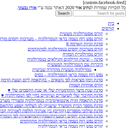
[custom-facebook-feed]
כל הזכויות שמורות ל
נתיב אור
2020 האתר נבנה ע"י
אורן גבעוני
.
Search
בית
קורסים
קורס אסטרולוגיה מעשית
קורס נפש רוח נשמה בראי הנומרולוגיה – מערכות יחסים מורח
סדנת זוגיות קארמה 8
קורס מערכות יחסים בנומרולוגיה למתקדמים
קורס נומרולוגיית המזרח
סדנה – שיטת הדילוגים והגילאים בנומרולוגיה
היכרות עם הנומרולוגיה המעשית
נומרולוגיה מעשית מהדורה שביעית
נפש רוח נשמה בראי הנומרולוגיה – בסיס
סדנת זימון מציאות לפי נושאים – בהתאמה ליום ושעת הזימון 
קורס אותיות ושמות
סדנת שנת מיצוי ההזדמנויות שלי או שנת הקסמים שלי ♥
סדנת החיבור שלי לשיעורים ועיתויים בחיי לפי הנומרולוגיה ♥
סדנת התאמה זוגית אינטואיטיבית בנומרולוגיה ומעוררי מערכ
סדנת מספר הבית והמשרד שיעניקו לנו הצלחה ושפע בהתאם 
סדנת שילובי מספרים (קודים) בין אנרגיה חולפת לאנרגיה קבו
סדנת מערכות יחסים רומנטיות/עסקיות/מקצועיות לפי הנומרול
קורס נפש רוח נשמה בראי הנומרולוגיה מתקדמים
קורס נפש רוח נשמה בראי הנומרולוגיה