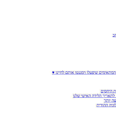
ב
המתאימים שיפעלו וימגנטו אותם לחיינו ♥
ת היחסים
לתאריך הלידה האישי שלנו
עה יותר
וגיה ההודית