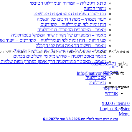
סדנא דיגיטלית – המחזור הנומרולוגי הטיבטי
מוצרי הכוונה
דוח ייעוד השליחות התעסוקתית מהנשמה
ייעוד נשמתי – מפת הדרכים של הנשמה
דוח זוגיות לפי הנומרולוגיה – קופידונים
מאמר – המספרים החסרים בנומרולוגיה
מאמר – המספרים של נקודת שיווי המשקל בנומרולוגיה
שני דוחות : דוח זוגיות לפי הנומרולוגיה – קופידונים + ייעוד נש
מאמר – חישוב התאמה זוגית לפי הקבלה
מאמר – הסוד של שנה אישית 3, שנת כישלון או מזל?
אסטרולוגית ונומרולוגית בעלת ניסיון רב. מחברת הספר נומרולוגיה מעשית שהפ
מאמר באסטרולוגיה – פירוש מיקומי השליטים בבתים
מאמר – מאסטר בנומרולוגיה דרך אימון בפתרון מפות שלמות
טלפון:
052-8559471
ייעוץ
מאמרים
אי-מייל:
Info@nativor.com
אסטרולוגיה
נומרולוגיה
מאמרים אחרונים
צרו קשר
אודותיי
₪
0.00
/
items
0
Login / Register
Menu
נסיגת כירון בשור לטלה מה-3.8.2026 ועד ה6.1.2027