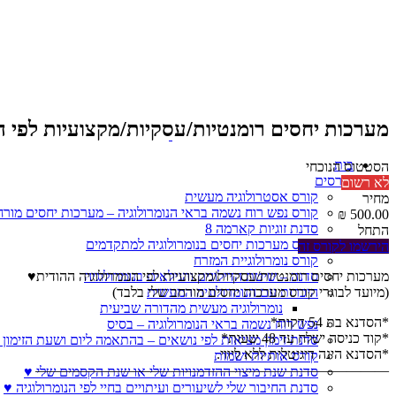
מערכות יחסים רומנטיות/עסקיות/מקצועיות לפי הנ
בית
הסטטוס הנוכחי
קורסים
לא רשום
קורס אסטרולוגיה מעשית
מחיר
קורס נפש רוח נשמה בראי הנומרולוגיה – מערכות יחסים מורח
סדנת זוגיות קארמה 8
התחל
קורס מערכות יחסים בנומרולוגיה למתקדמים
הירשמו לקורס זה
קורס נומרולוגיית המזרח
מערכות יחסים רומנטיות/עסקיות/מקצועיות לפי הנומרולוגיה ההודית♥
סדנה – שיטת הדילוגים והגילאים בנומרולוגיה
(מיועד לבוגרי קורס מערכות יחסים מורחב שלי בלבד)
היכרות עם הנומרולוגיה המעשית
נומרולוגיה מעשית מהדורה שביעית
*הסדנא בת 54 דקות*
נפש רוח נשמה בראי הנומרולוגיה – בסיס
*קוד כניסה ישלח עד 48 שעות*
סדנת זימון מציאות לפי נושאים – בהתאמה ליום ושעת הזימון 
*הסדנא הינה דיגיטלית ללא ליווי.
קורס אותיות ושמות
—————————————————————————
סדנת שנת מיצוי ההזדמנויות שלי או שנת הקסמים שלי ♥
סדנת החיבור שלי לשיעורים ועיתויים בחיי לפי הנומרולוגיה ♥