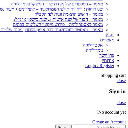
מאמר – המספרים של נקודת שיווי המשקל בנומרולוגיה
שני דוחות : דוח זוגיות לפי הנומרולוגיה – קופידונים + ייעוד נש
מאמר – חישוב התאמה זוגית לפי הקבלה
מאמר – הסוד של שנה אישית 3, שנת כישלון או מזל?
מאמר באסטרולוגיה – פירוש מיקומי השליטים בבתים
מאמר – מאסטר בנומרולוגיה דרך אימון בפתרון מפות שלמות
ייעוץ
מאמרים
אסטרולוגיה
נומרולוגיה
צרו קשר
אודותיי
Login / Register
Shopping cart
close
Sign in
close
No account yet?
Create an Account
Search