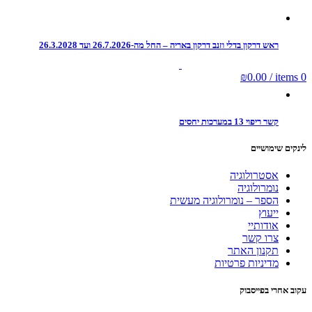
ראש דרקון בדלי וזנב דרקון באריה – החל מה-26.7.2026 ועד 26.3.2028
₪
0.00
/
items
0
קשר ריפוי 13 במערכות יחסים
לינקים שימושיים
אסטרולוגיה
נומרולוגיה
הספר – נומרולוגיה מעשית
ייעוץ
אודותיי
צרו קשר
תקנון האתר
מדיניות פרטיות
עקוב אחרי בפייסבוק