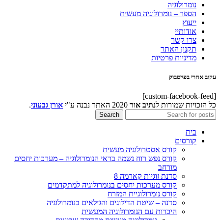
נומרולוגיה
הספר – נומרולוגיה מעשית
ייעוץ
אודותיי
צרו קשר
תקנון האתר
מדיניות פרטיות
עקוב אחרי בפייסבוק
[custom-facebook-feed]
כל הזכויות שמורות ל
נתיב אור
2020 האתר נבנה ע"י
אורן גבעוני
.
Search
בית
קורסים
קורס אסטרולוגיה מעשית
קורס נפש רוח נשמה בראי הנומרולוגיה – מערכות יחסים
מורחב
סדנת זוגיות קארמה 8
קורס מערכות יחסים בנומרולוגיה למתקדמים
קורס נומרולוגיית המזרח
סדנה – שיטת הדילוגים והגילאים בנומרולוגיה
היכרות עם הנומרולוגיה המעשית