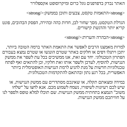
האתר נבדק בדפדפנים גוגל כרום ומיקרוסופט אקספלורר
<strong>התאמות טקסט, צבעים ותוכן בממשק:</strong>
הגדלת הטקסט, מסך שחור לבן, חדות כהה ובהירה, הפסק הבהובים, פונט
קריא יותר והדגשת קישורים.
<strong>הבהרה והערות:</strong>
למרות מאמצנו הרבים לאפשר את התאמת האתר ברמה הטובה ביותר,
יתכן ויתגלו דפים או חלקים באתר שטרם הונגשו או שטרם נמצא בעבורם
הפתרון הטכנולוגי. יחד עם זאת, אנו ממשיכים בכל עת לשפר את ממשק
הנגישות, להוסיף, לעדכן ולשפר אותו ואת חלקיו, וכן להתאים ואף לפתח
טכנולוגיות חדשות על מנת להגיע לרמת הנגישות האופטימלית ביותר
האפשרית, בכל רגע נתון ובהתאם להתקדמות הטכנולוגית.
במידה ומצאתם תקלה, או שאינכם מסתדרים עם ממשק הנגישות, או
שיש לכם רעיונות לשיפורו, נשמח לשמוע מכם. אנא לחצו על “שלחו
משוב” הנמצא בתחתית ממשק הנגישות. שם תוכלו למלא טופס ולספר לנו
על חוויתכם ממשק הנגישות.