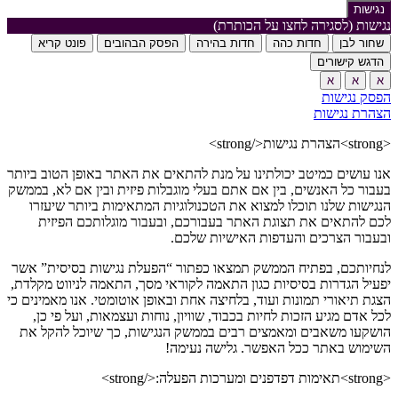
נגישות
נגישות (לסגירה לחצו על הכותרת)
שחור לבן
חדות כהה
חדות בהירה
הפסק הבהובים
פונט קריא
הדגש קישורים
א
א
א
הפסק נגישות
הצהרת נגישות
<strong>הצהרת נגישות</strong>
אנו עושים כמיטב יכולתינו על מנת להתאים את האתר באופן הטוב ביותר
בעבור כל האנשים, בין אם אתם בעלי מוגבלות פיזית ובין אם לא, בממשק
הנגישות שלנו תוכלו למצוא את הטכנולוגיות המתאימות ביותר שיעזרו
לכם להתאים את תצוגת האתר בעבורכם, ובעבור מוגלותכם הפיזית
ובעבור הצרכים והעדפות האישיות שלכם.
לנחיותכם, בפתיח הממשק תמצאו כפתור “הפעלת נגישות בסיסית” אשר
יפעיל הגדרות בסיסיות כגון התאמה לקוראי מסך, התאמה לניווט מקלדת,
הצגת תיאורי תמונות ועוד, בלחיצה אחת ובאופן אוטומטי. אנו מאמינים כי
לכל אדם מגיע הזכות לחיות בכבוד, שוויון, נוחות ועצמאות, ועל פי כן,
הושקעו משאבים ומאמצים רבים בממשק הנגישות, כך שיוכל להקל את
השימוש באתר ככל האפשר. גלישה נעימה!
<strong>תאימות דפדפנים ומערכות הפעלה:</strong>