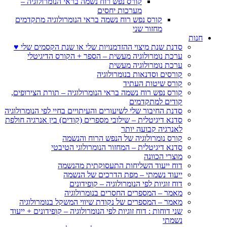
קורס נפש רוח נשמה בראי הנומרולוגיה –
מערכות יחסים
קורס נפש רוח נשמה בראי הנומרולוגיה מתקדמים
מחזור שני
חנות
סדנת שנת מיצוי ההזדמנויות שלי או שנת הקסמים שלי ♥
ערכת נומרולוגיה מעשית – הספר + הקורס הדיגיטלי
ערכת נומרולוגיה מעשית
קורסים וסדנאות בנומרולוגיה
קורס שיטות העתיד
קורס נפש רוח נשמה בראי הנומרולוגיה – תורת הצירופים,
קודים למתקדמים
סדנת החיבור שלי לשיעורים והעיתויים בחיי לפי הנומרולוגיה
סדנא דיגיטלית – שילובי מספרים (קודים) בין אנרגיה חולפת
לאנרגיה קבועה יותר
קורס נומרולוגיה של הנפש הרוח והנשמה
סדנא דיגיטלית – המחזור הנומרולוגי הטיבטי
מוצרי הכוונה
דוח ייעוד השליחות התעסוקתית מהנשמה
ייעוד נשמתי – מפת הדרכים של הנשמה
דוח זוגיות לפי הנומרולוגיה – קופידונים
מאמר – המספרים החסרים בנומרולוגיה
מאמר – המספרים של נקודת שיווי המשקל בנומרולוגיה
שני דוחות : דוח זוגיות לפי הנומרולוגיה – קופידונים + ייעוד
נשמתי