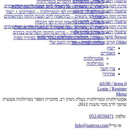
שיפעלו וימגנטו אותם לחיינו (3)
מאמר – המספרים החסרים בנומרולוגיה
סדנת זימון מציאות לפי נושאים – בהתאמה ליום ושעת הזימון המתאימים
מאמר – המספרים של נקודת שיווי המשקל בנומרולוגיה
שיפעלו וימגנטו אותם לחיינו (4)
שני דוחות : דוח זוגיות לפי הנומרולוגיה – קופידונים + ייעוד
סדנת זימון מציאות לפי נושאים – בהתאמה ליום ושעת הזימון המתאימים
נשמתי
שיפעלו וימגנטו אותם לחיינו (5)
מאמר – חישוב התאמה זוגית לפי הקבלה
סדנת זימון מציאות לפי נושאים – בהתאמה ליום ושעת הזימון המתאימים
מאמר – הסוד של שנה אישית 3, שנת כישלון או מזל?
שיפעלו וימגנטו אותם לחיינו (6)
מאמר באסטרולוגיה – פירוש מיקומי השליטים בבתים
Newer
סדנה – שיטת הדילוגים והגילאים בנומרולוגיה
מאמר – מאסטר בנומרולוגיה דרך אימון בפתרון מפות
Older
קורס אותיות ושמות – סודות השם שלי
שלמות למתקדמים
ייעוץ
מאמרים
אסטרולוגיה
נומרולוגיה
צרו קשר
אודותיי
₪
0.00
/
items
0
Login / Register
Menu
אסטרולוגית ונומרולוגית בעלת ניסיון רב. מחברת הספר נומרולוגיה מעשית
שהפך לרב מכר משנת 2012.
טלפון:
052-8559471
אי-מייל:
Info@nativor.com