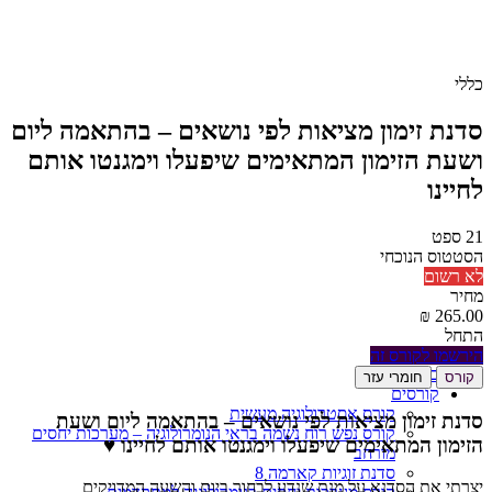
כללי
סדנת זימון מציאות לפי נושאים – בהתאמה ליום
ושעת הזימון המתאימים שיפעלו וימגנטו אותם
לחיינו
21
ספט
הסטטוס הנוכחי
לא רשום
מחיר
התחל
הירשמו לקורס זה
בית
קורס
חומרי עזר
קורסים
קורס אסטרולוגיה מעשית
סדנת זימון מציאות לפי נושאים – בהתאמה ליום ושעת
קורס נפש רוח נשמה בראי הנומרולוגיה – מערכות יחסים
הזימון המתאימים שיפעלו וימגנטו אותם לחיינו ♥
מורחב
סדנת זוגיות קארמה 8
יצרתי את הסדנא על מנת שנדע לבחור ביום והשעה המדויקים