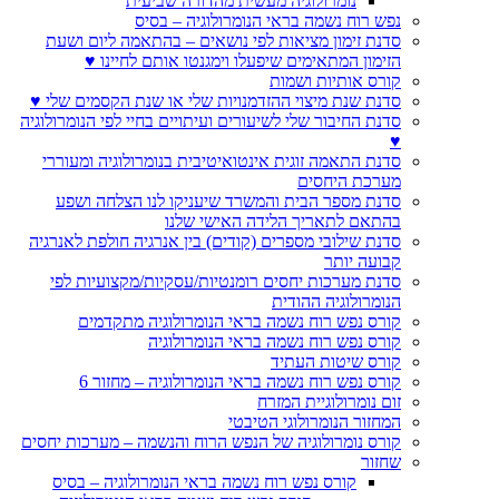
נומרולוגיה מעשית מהדורה שביעית
נפש רוח נשמה בראי הנומרולוגיה – בסיס
סדנת זימון מציאות לפי נושאים – בהתאמה ליום ושעת
הזימון המתאימים שיפעלו וימגנטו אותם לחיינו ♥
קורס אותיות ושמות
סדנת שנת מיצוי ההזדמנויות שלי או שנת הקסמים שלי ♥
סדנת החיבור שלי לשיעורים ועיתויים בחיי לפי הנומרולוגיה
♥
סדנת התאמה זוגית אינטואיטיבית בנומרולוגיה ומעוררי
מערכת היחסים
סדנת מספר הבית והמשרד שיעניקו לנו הצלחה ושפע
בהתאם לתאריך הלידה האישי שלנו
סדנת שילובי מספרים (קודים) בין אנרגיה חולפת לאנרגיה
קבועה יותר
סדנת מערכות יחסים רומנטיות/עסקיות/מקצועיות לפי
הנומרולוגיה ההודית
קורס נפש רוח נשמה בראי הנומרולוגיה מתקדמים
קורס נפש רוח נשמה בראי הנומרולוגיה
קורס שיטות העתיד
קורס נפש רוח נשמה בראי הנומרולוגיה – מחזור 6
זום נומרולוגיית המזרח
המחזור הנומרולוגי הטיבטי
קורס נומרולוגיה של הנפש הרוח והנשמה – מערכות יחסים
שחזור
קורס נפש רוח נשמה בראי הנומרולוגיה – בסיס