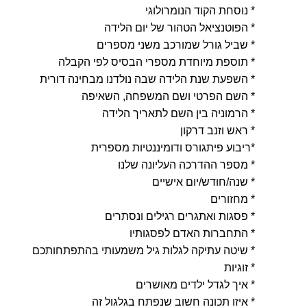
ן
* נוסחת הקוד הנומרולוגי
* הפוטנציאל הטהור של יום הלידה
* שביל גורל שמורכב משני מספרים
* תוספת מיוחדת מספרי הבסיס לפי הקבלה
* השפעת שנת הלידה שבה נולדנו מבחינה דורית
* השם הפרטי ושם המשפחה, השאיפה
* הרמוניה בין השם לתאריך הלידה
* ראש וזנב דרקון
*ריבוע פיתגורס ודומיננטיות מספרית
* מספר ההדרכה העליונה שלנו
* שנה/חודש/יום אישיים
* מחזורים
* פסגות ואתגרים רגילים ונסתרים
* התחברות האדם לפסגותיו
* שיטה עתיקה לגלות גיל משמעותי בהתפתחותכם
* זוגיות
* איך לגדל ילדים מאושרים
* איזו תכונה חשוב שנפתח בגלגול זה