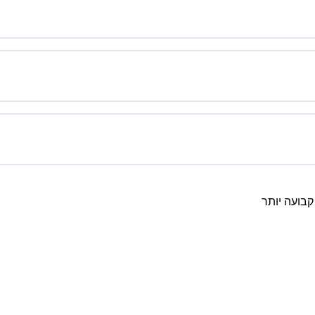
קבועה יותר
רונים
לינקים שימושיים
נסיגת כירון בשור לטלה
אסטרולוגיה