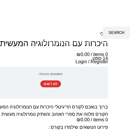
SEARCH
כללי
היכרות עם הנומרולוגיה המעשית
Start typing to see posts you are looking for.
₪
0.00
/
items
0
14
ספט
Login / Register
Menu
הסטטוס הנוכחי
לא רשום
ברוך בואכם לקורס הדיגיטלי היכרות עם הנומרולוגיה המע
הקורס מלווה את ספרי האהוב והוותיק נומרולוגיה מעשית ה
₪
0.00
/
items
0
פירוט הנושאים שילמדו בקורס :