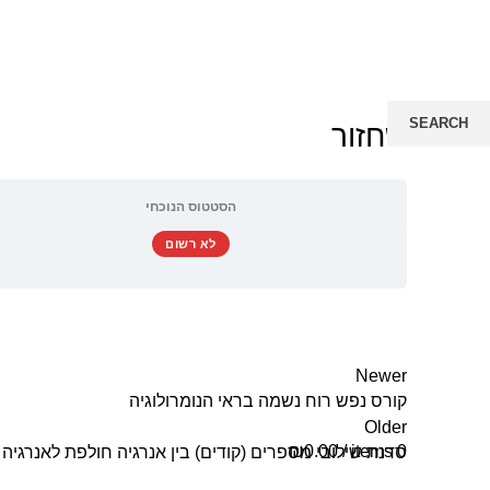
SEARCH
שחזור
Start typing to see posts you are looking for.
₪
0.00
/
items
0
הסטטוס הנוכחי
Login / Register
לא רשום
Menu
Newer
קורס נפש רוח נשמה בראי הנומרולוגיה
Older
₪
0.00
/
items
0
סדנת שילובי מספרים (קודים) בין אנרגיה חולפת לאנרגיה 