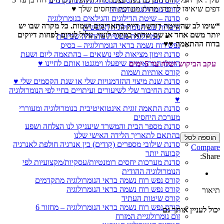
קורס מערכות יחסים בנומרולוגיה למתקדמים
דפים שיאירו לך מהי מהות מערכת היחסים שלך ♥
קורס נומרולוגיית המזרח
סדנה – שיטת הדילוגים והגילאים בנומרולוגיה
*שימו לב שהשיטה דורשת דיוק בתאריכים ושמות. כל מקרה שבו יש
היכרות עם הנומרולוגיה המעשית
יותר משם אחד או שם שהוא במקור לועזי, עלול לגרום לפחות דיוקים
נומרולוגיה מעשית מהדורה שביעית
בדוח ההתאמה ♥♥
נפש רוח נשמה בראי הנומרולוגיה – בסיס
סדנת זימון מציאות לפי נושאים – בהתאמה ליום ושעת
הזימון המתאימים שיפעלו וימגנטו אותם לחיינו ♥
עקב הביקוש ישלח עד 5 ימים
קורס אותיות ושמות
סדנת שנת מיצוי ההזדמנויות שלי או שנת הקסמים שלי ♥
סדנת החיבור שלי לשיעורים ועיתויים בחיי לפי הנומרולוגיה
♥
סדנת התאמה זוגית אינטואיטיבית בנומרולוגיה ומעוררי
מערכת היחסים
סדנת מספר הבית והמשרד שיעניקו לנו הצלחה ושפע
בהתאם לתאריך הלידה האישי שלנו
הוספה לסל
סדנת שילובי מספרים (קודים) בין אנרגיה חולפת לאנרגיה
Compare
קבועה יותר
Share:
סדנת מערכות יחסים רומנטיות/עסקיות/מקצועיות לפי
הנומרולוגיה ההודית
קורס נפש רוח נשמה בראי הנומרולוגיה מתקדמים
קורס נפש רוח נשמה בראי הנומרולוגיה
תיאור
קורס שיטות העתיד
קורס נפש רוח נשמה בראי הנומרולוגיה – מחזור 6
יכול לעניין אותך גם
זום נומרולוגיית המזרח