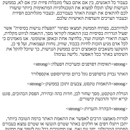
בעבור כל האנשים, בין אם אתם בעלי מוגבלות פיזית ובין אם לא, בממשק
הנגישות שלנו תוכלו למצוא את הטכנולוגיות המתאימות ביותר שיעזרו
לכם להתאים את תצוגת האתר בעבורכם, ובעבור מוגלותכם הפיזית
ובעבור הצרכים והעדפות האישיות שלכם.
לנחיותכם, בפתיח הממשק תמצאו כפתור “הפעלת נגישות בסיסית” אשר
יפעיל הגדרות בסיסיות כגון התאמה לקוראי מסך, התאמה לניווט מקלדת,
הצגת תיאורי תמונות ועוד, בלחיצה אחת ובאופן אוטומטי. אנו מאמינים כי
לכל אדם מגיע הזכות לחיות בכבוד, שוויון, נוחות ועצמאות, ועל פי כן,
הושקעו משאבים ומאמצים רבים בממשק הנגישות, כך שיוכל להקל את
השימוש באתר ככל האפשר. גלישה נעימה!
<strong>תאימות דפדפנים ומערכות הפעלה:</strong>
האתר נבדק בדפדפנים גוגל כרום ומיקרוסופט אקספלורר
<strong>התאמות טקסט, צבעים ותוכן בממשק:</strong>
הגדלת הטקסט, מסך שחור לבן, חדות כהה ובהירה, הפסק הבהובים, פונט
קריא יותר והדגשת קישורים.
<strong>הבהרה והערות:</strong>
למרות מאמצנו הרבים לאפשר את התאמת האתר ברמה הטובה ביותר,
יתכן ויתגלו דפים או חלקים באתר שטרם הונגשו או שטרם נמצא בעבורם
הפתרון הטכנולוגי. יחד עם זאת, אנו ממשיכים בכל עת לשפר את ממשק