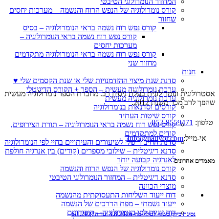
המחזור הנומרולוגי הטיבטי
קורס נומרולוגיה של הנפש הרוח והנשמה – מערכות יחסים
שחזור
קורס נפש רוח נשמה בראי הנומרולוגיה – בסיס
קורס נפש רוח נשמה בראי הנומרולוגיה –
מערכות יחסים
קורס נפש רוח נשמה בראי הנומרולוגיה מתקדמים
מחזור שני
חנות
סדנת שנת מיצוי ההזדמנויות שלי או שנת הקסמים שלי ♥
ערכת נומרולוגיה מעשית – הספר + הקורס הדיגיטלי
אסטרולוגית ונומרולוגית בעלת ניסיון רב. מחברת הספר נומרולוגיה מעשית
ערכת נומרולוגיה מעשית
שהפך לרב מכר משנת 2012.
קורסים וסדנאות בנומרולוגיה
קורס שיטות העתיד
טלפון:
052-8559471
קורס נפש רוח נשמה בראי הנומרולוגיה – תורת הצירופים,
קודים למתקדמים
אי-מייל:
Info@nativor.com
סדנת החיבור שלי לשיעורים והעיתויים בחיי לפי הנומרולוגיה
סדנא דיגיטלית – שילובי מספרים (קודים) בין אנרגיה חולפת
לאנרגיה קבועה יותר
מאמרים אחרונים
קורס נומרולוגיה של הנפש הרוח והנשמה
סדנא דיגיטלית – המחזור הנומרולוגי הטיבטי
מוצרי הכוונה
דוח ייעוד השליחות התעסוקתית מהנשמה
ייעוד נשמתי – מפת הדרכים של הנשמה
דוח זוגיות לפי הנומרולוגיה – קופידונים
נסיגת כירון בשור לטלה מה-3.8.2026 ועד ה6.1.2027