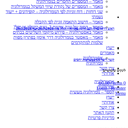
מאמר – המספרים החסרים בנומרולוגיה
מאמר – המספרים של נקודת שיווי המשקל בנומרולוגיה
שני דוחות : דוח זוגיות לפי הנומרולוגיה – קופידונים + ייעוד
נשמתי
מאמר – חישוב התאמה זוגית לפי הקבלה
מאמר – הסוד של שנה אישית 3, שנת כישלון או מזל?
ראש דרקון בדלי וזנב דרקון באריה – החל מה-26.7.2026 ועד 26.3.2028
מאמר באסטרולוגיה – פירוש מיקומי השליטים בבתים
מאמר – מאסטר בנומרולוגיה דרך אימון בפתרון מפות
שלמות למתקדמים
ייעוץ
מאמרים
אסטרולוגיה
קשר ריפוי 13 במערכות יחסים
נומרולוגיה
צרו קשר
לינקים שימושיים
אודותיי
אסטרולוגיה
₪
0.00
/
items
0
נומרולוגיה
Login / Register
הספר – נומרולוגיה מעשית
Menu
ייעוץ
אודותיי
צרו קשר
תקנון האתר
מדיניות פרטיות