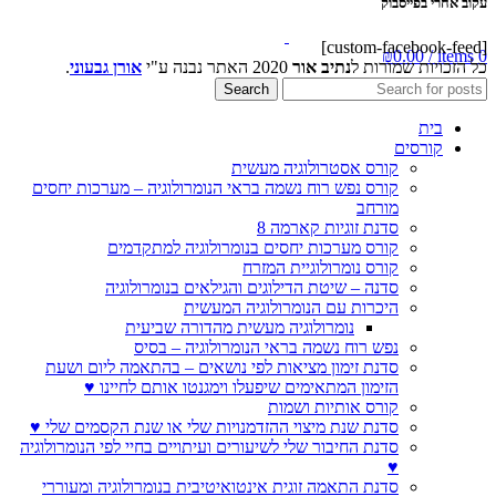
עקוב אחרי בפייסבוק
[custom-facebook-feed]
₪
0.00
/
items
0
כל הזכויות שמורות ל
נתיב אור
2020 האתר נבנה ע"י
אורן גבעוני
.
Search
בית
קורסים
קורס אסטרולוגיה מעשית
קורס נפש רוח נשמה בראי הנומרולוגיה – מערכות יחסים
מורחב
סדנת זוגיות קארמה 8
קורס מערכות יחסים בנומרולוגיה למתקדמים
קורס נומרולוגיית המזרח
סדנה – שיטת הדילוגים והגילאים בנומרולוגיה
היכרות עם הנומרולוגיה המעשית
נומרולוגיה מעשית מהדורה שביעית
נפש רוח נשמה בראי הנומרולוגיה – בסיס
סדנת זימון מציאות לפי נושאים – בהתאמה ליום ושעת
הזימון המתאימים שיפעלו וימגנטו אותם לחיינו ♥
קורס אותיות ושמות
סדנת שנת מיצוי ההזדמנויות שלי או שנת הקסמים שלי ♥
סדנת החיבור שלי לשיעורים ועיתויים בחיי לפי הנומרולוגיה
♥
סדנת התאמה זוגית אינטואיטיבית בנומרולוגיה ומעוררי