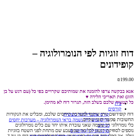
Click to enlarge
דוח זוגיות לפי הנומרולוגיה –
קופידונים
₪
199.00
אנא בבקשה צרפו להזמנה את שמותיכם שקרויים בפי כל (עם דגש על בן
הזוג) ואת תאריכי הלידה ♥
כל הטעיה שלכם בשלב הזה, תגרור דוח לא מהימן.
בית
קורסים
דוח קופידונים נותן שיקוף למערכת היחסים שלכם, ומבליט את הנקודות
קורס אסטרולוגיה מעשית
החשובות בקשר הזוגי שקיים.
קורס נפש רוח נשמה בראי הנומרולוגיה – מערכות יחסים
כלי נומרולוגי רב עוצמה שאני עובדת איתו יחד עם כלים נומרולוגים
מורחב
נוספים לסריקת רנטגן לכל מה שמבעבע שם מתחת לפני השטח בזוגיות
סדנת זוגיות קארמה 8
שלך. אך הכלי הזה חזק גם בפני עצמו. דוח הקופידונים הינו דוח בן עד 3