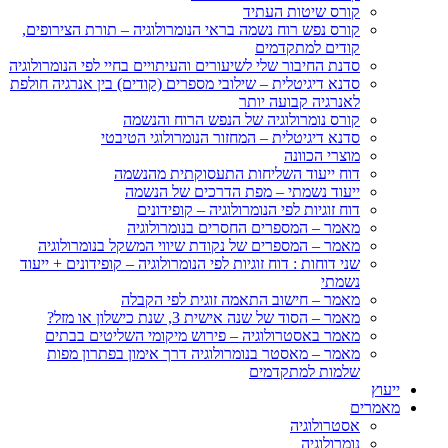
קורס שיטות העתיד
קורס נפש רוח נשמה בראי הנומרולוגיה – תורת הצירופים,
קודים למתקדמים
סדנת החיבור שלי לשיעורים והעיתויים בחיי לפי הנומרולוגיה
סדנא דיגיטלית – שילובי מספרים (קודים) בין אנרגיה חולפת
לאנרגיה קבועה יותר
קורס נומרולוגיה של הנפש הרוח והנשמה
סדנא דיגיטלית – המחזור הנומרולוגי הטיבטי
מוצרי הכוונה
דוח ייעוד השליחות התעסוקתית מהנשמה
ייעוד נשמתי – מפת הדרכים של הנשמה
דוח זוגיות לפי הנומרולוגיה – קופידונים
מאמר – המספרים החסרים בנומרולוגיה
מאמר – המספרים של נקודת שיווי המשקל בנומרולוגיה
שני דוחות : דוח זוגיות לפי הנומרולוגיה – קופידונים + ייעוד
נשמתי
מאמר – חישוב התאמה זוגית לפי הקבלה
מאמר – הסוד של שנה אישית 3, שנת כישלון או מזל?
מאמר באסטרולוגיה – פירוש מיקומי השליטים בבתים
מאמר – מאסטר בנומרולוגיה דרך אימון בפתרון מפות
שלמות למתקדמים
ייעוץ
מאמרים
אסטרולוגיה
נומרולוגיה