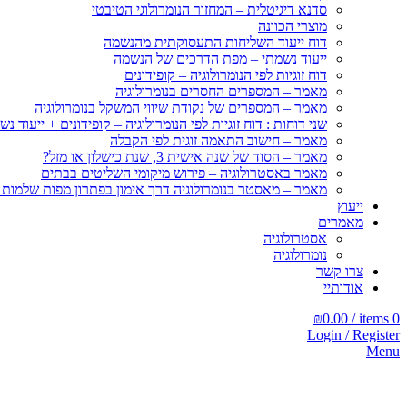
סדנא דיגיטלית – המחזור הנומרולוגי הטיבטי
מוצרי הכוונה
דוח ייעוד השליחות התעסוקתית מהנשמה
ייעוד נשמתי – מפת הדרכים של הנשמה
דוח זוגיות לפי הנומרולוגיה – קופידונים
מאמר – המספרים החסרים בנומרולוגיה
מאמר – המספרים של נקודת שיווי המשקל בנומרולוגיה
שני דוחות : דוח זוגיות לפי הנומרולוגיה – קופידונים + ייעוד נש
מאמר – חישוב התאמה זוגית לפי הקבלה
מאמר – הסוד של שנה אישית 3, שנת כישלון או מזל?
מאמר באסטרולוגיה – פירוש מיקומי השליטים בבתים
מאמר – מאסטר בנומרולוגיה דרך אימון בפתרון מפות שלמות
ייעוץ
מאמרים
אסטרולוגיה
נומרולוגיה
צרו קשר
אודותיי
₪
0.00
/
items
0
Login / Register
Menu