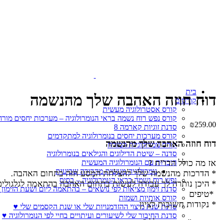
Click to enlarge
בית
דוח חוזה האהבה שלך מהנשמה
קורסים
קורס אסטרולוגיה מעשית
קורס נפש רוח נשמה בראי הנומרולוגיה – מערכות יחסים מורח
₪
259.00
סדנת זוגיות קארמה 8
קורס מערכות יחסים בנומרולוגיה למתקדמים
דוח חוזה האהבה שלך מהנשמה
קורס נומרולוגיית המזרח
סדנה – שיטת הדילוגים והגילאים בנומרולוגיה
היכרות עם הנומרולוגיה המעשית
אז מה כולל הדו”ח ?
נומרולוגיה מעשית מהדורה שביעית
* הדרכות מהנשמה שלך להצלחת המסע הזה בתחום האהבה.
נפש רוח נשמה בראי הנומרולוגיה – בסיס
* היכן נותרה לך עבודה לעשות בתחום האהבה בהתאמה לגלגולים
סדנת זימון מציאות לפי נושאים – בהתאמה ליום ושעת הזימון 
*טיפים
קורס אותיות ושמות
* נקודות חשובות לציון
סדנת שנת מיצוי ההזדמנויות שלי או שנת הקסמים שלי ♥
סדנת החיבור שלי לשיעורים ועיתויים בחיי לפי הנומרולוגיה ♥