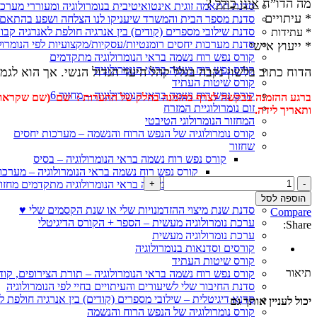
מה הדו”ח
אינו כולל
?
סדנת התאמה זוגית אינטואיטיבית בנומרולוגיה ומעוררי מערכ
* עיתויים
סדנת מספר הבית והמשרד שיעניקו לנו הצלחה ושפע בהתאם 
סדנת שילובי מספרים (קודים) בין אנרגיה חולפת לאנרגיה קבו
* עתידות
סדנת מערכות יחסים רומנטיות/עסקיות/מקצועיות לפי הנומרול
* ייעוץ אישי
קורס נפש רוח נשמה בראי הנומרולוגיה מתקדמים
קורס נפש רוח נשמה בראי הנומרולוגיה
הדוח כתוב בלשון נקבה בגלל קהל היעד הגדול הנשי. אך הוא לגמ
קורס שיטות העתיד
קורס נפש רוח נשמה בראי הנומרולוגיה – מחזור 6
ברגע ההזמנה בבקשה לצרף בהזמנה בחלק של ההערות : שם (שם שקראו בחו
זום נומרולוגיית המזרח
ותאריך לידה.
המחזור הנומרולוגי הטיבטי
קורס נומרולוגיה של הנפש הרוח והנשמה – מערכות יחסים
שחזור
קורס נפש רוח נשמה בראי הנומרולוגיה – בסיס
קורס נפש רוח נשמה בראי הנומרולוגיה – מערכו
כמות
קורס נפש רוח נשמה בראי הנומרולוגיה מתקדמים מחזור
של
חנות
הוספה לסל
דוח
סדנת שנת מיצוי ההזדמנויות שלי או שנת הקסמים שלי ♥
Compare
חוזה
ערכת נומרולוגיה מעשית – הספר + הקורס הדיגיטלי
Share:
האהבה
ערכת נומרולוגיה מעשית
שלך
קורסים וסדנאות בנומרולוגיה
מהנשמה
קורס שיטות העתיד
תיאור
קורס נפש רוח נשמה בראי הנומרולוגיה – תורת הצירופים, קו
סדנת החיבור שלי לשיעורים והעיתויים בחיי לפי הנומרולוגיה
סדנא דיגיטלית – שילובי מספרים (קודים) בין אנרגיה חולפת ל
יכול לעניין אותך גם
קורס נומרולוגיה של הנפש הרוח והנשמה