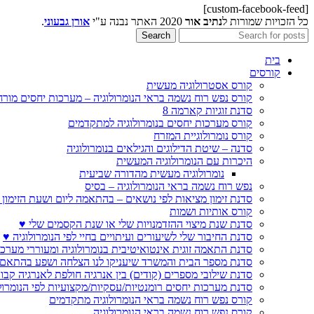
[custom-facebook-feed]
כל הזכויות שמורות ל
נתיב אור
2020 האתר נבנה ע"י
אורן גבעוני
.
Search
בית
קורסים
קורס אסטרולוגיה מעשית
קורס נפש רוח נשמה בראי הנומרולוגיה – מערכות יחסים מורח
סדנת זוגיות קארמה 8
קורס מערכות יחסים בנומרולוגיה למתקדמים
קורס נומרולוגיית המזרח
סדנה – שיטת הדילוגים והגילאים בנומרולוגיה
היכרות עם הנומרולוגיה המעשית
נומרולוגיה מעשית מהדורה שביעית
נפש רוח נשמה בראי הנומרולוגיה – בסיס
סדנת זימון מציאות לפי נושאים – בהתאמה ליום ושעת הזימון 
קורס אותיות ושמות
סדנת שנת מיצוי ההזדמנויות שלי או שנת הקסמים שלי ♥
סדנת החיבור שלי לשיעורים ועיתויים בחיי לפי הנומרולוגיה ♥
סדנת התאמה זוגית אינטואיטיבית בנומרולוגיה ומעוררי מערכ
סדנת מספר הבית והמשרד שיעניקו לנו הצלחה ושפע בהתאם 
סדנת שילובי מספרים (קודים) בין אנרגיה חולפת לאנרגיה קבו
סדנת מערכות יחסים רומנטיות/עסקיות/מקצועיות לפי הנומרול
קורס נפש רוח נשמה בראי הנומרולוגיה מתקדמים
קורס נפש רוח נשמה בראי הנומרולוגיה