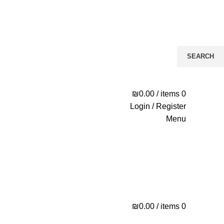
SEARCH
Click to enlarge
Start typing to see posts you are looking for.
₪
0.00
/
items
0
Login / Register
Menu
₪
0.00
/
items
0