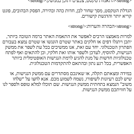
<strong>התאמות טקסט, צבעים ותוכן בממשק:</strong>
הגדלת הטקסט, מסך שחור לבן, חדות כהה ובהירה, הפסק הבהובים, פונט
קריא יותר והדגשת קישורים.
<strong>הבהרה והערות:</strong>
למרות מאמצנו הרבים לאפשר את התאמת האתר ברמה הטובה ביותר,
יתכן ויתגלו דפים או חלקים באתר שטרם הונגשו או שטרם נמצא בעבורם
הפתרון הטכנולוגי. יחד עם זאת, אנו ממשיכים בכל עת לשפר את ממשק
הנגישות, להוסיף, לעדכן ולשפר אותו ואת חלקיו, וכן להתאים ואף לפתח
טכנולוגיות חדשות על מנת להגיע לרמת הנגישות האופטימלית ביותר
האפשרית, בכל רגע נתון ובהתאם להתקדמות הטכנולוגית.
במידה ומצאתם תקלה, או שאינכם מסתדרים עם ממשק הנגישות, או
שיש לכם רעיונות לשיפורו, נשמח לשמוע מכם. אנא לחצו על “שלחו
משוב” הנמצא בתחתית ממשק הנגישות. שם תוכלו למלא טופס ולספר לנו
על חוויתכם ממשק הנגישות.