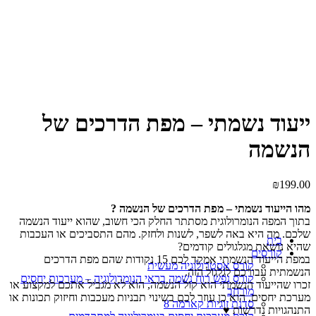
Click to enlarge
ייעוד נשמתי – מפת הדרכים של
הנשמה
₪
199.00
מהו הייעוד נשמתי – מפת הדרכים של הנשמה ?
בתוך המפה הנומרולוגית מסתתר החלק הכי חשוב, שהוא ייעוד הנשמה
שלכם. מה היא באה לשפר, לשנות ולחזק. מהם התסביכים או העכבות
בית
שהיא נושאת מגלגולים קודמים?
קורסים
במפת הייעוד הנשמתי אמקד לכם 15 נקודות שהם מפת הדרכים
קורס אסטרולוגיה מעשית
הנשמתית עבורכם לגלגול הזה.
קורס נפש רוח נשמה בראי הנומרולוגיה – מערכות יחסים
זכרו שהייעוד הנשמתי הוא קול הנשמה, הוא לא מגביל אתכם למקצוע או
מורחב
מערכת יחסים. הוא כן עוזר לכם בשינוי תבניות מעכבות וחיזוק תכונות או
סדנת זוגיות קארמה 8
התנהגויות נדרשות ♥