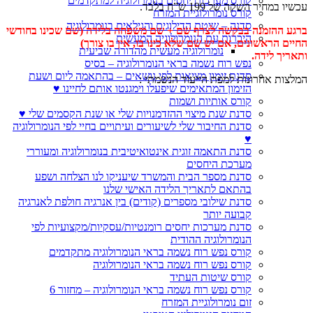
קורס מערכות יחסים בנומרולוגיה למתקדמים
עכשיו במחיר השקה של 199 ש”ח בלבד.
קורס נומרולוגיית המזרח
סדנה – שיטת הדילוגים והגילאים בנומרולוגיה
ברגע ההזמנה בבקשה לצרף שם + שם משפחה בלידה (שם שכינו בחודשי
היכרות עם הנומרולוגיה המעשית
החיים הראשונים, אם יש שם שלא כינו בו, אין בו צורך)
נומרולוגיה מעשית מהדורה שביעית
ותאריך לידה.
נפש רוח נשמה בראי הנומרולוגיה – בסיס
סדנת זימון מציאות לפי נושאים – בהתאמה ליום ושעת
המלצות אחרונות למפת הייעוד הנשמתי :
הזימון המתאימים שיפעלו וימגנטו אותם לחיינו ♥
קורס אותיות ושמות
סדנת שנת מיצוי ההזדמנויות שלי או שנת הקסמים שלי ♥
סדנת החיבור שלי לשיעורים ועיתויים בחיי לפי הנומרולוגיה
♥
סדנת התאמה זוגית אינטואיטיבית בנומרולוגיה ומעוררי
מערכת היחסים
סדנת מספר הבית והמשרד שיעניקו לנו הצלחה ושפע
בהתאם לתאריך הלידה האישי שלנו
סדנת שילובי מספרים (קודים) בין אנרגיה חולפת לאנרגיה
קבועה יותר
סדנת מערכות יחסים רומנטיות/עסקיות/מקצועיות לפי
הנומרולוגיה ההודית
קורס נפש רוח נשמה בראי הנומרולוגיה מתקדמים
קורס נפש רוח נשמה בראי הנומרולוגיה
קורס שיטות העתיד
קורס נפש רוח נשמה בראי הנומרולוגיה – מחזור 6
זום נומרולוגיית המזרח