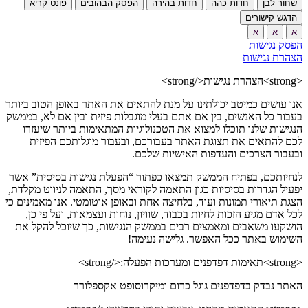
שחור לבן
חדות כהה
חדות בהירה
הפסק הבהובים
פונט קריא
הדגש קישורים
א
א
א
הפסק נגישות
הצהרת נגישות
<strong>הצהרת נגישות</strong>
אנו עושים כמיטב יכולתינו על מנת להתאים את האתר באופן הטוב ביותר
בעבור כל האנשים, בין אם אתם בעלי מוגבלות פיזית ובין אם לא, בממשק
הנגישות שלנו תוכלו למצוא את הטכנולוגיות המתאימות ביותר שיעזרו
לכם להתאים את תצוגת האתר בעבורכם, ובעבור מוגלותכם הפיזית
ובעבור הצרכים והעדפות האישיות שלכם.
לנחיותכם, בפתיח הממשק תמצאו כפתור “הפעלת נגישות בסיסית” אשר
יפעיל הגדרות בסיסיות כגון התאמה לקוראי מסך, התאמה לניווט מקלדת,
הצגת תיאורי תמונות ועוד, בלחיצה אחת ובאופן אוטומטי. אנו מאמינים כי
לכל אדם מגיע הזכות לחיות בכבוד, שוויון, נוחות ועצמאות, ועל פי כן,
הושקעו משאבים ומאמצים רבים בממשק הנגישות, כך שיוכל להקל את
השימוש באתר ככל האפשר. גלישה נעימה!
<strong>תאימות דפדפנים ומערכות הפעלה:</strong>
האתר נבדק בדפדפנים גוגל כרום ומיקרוסופט אקספלורר