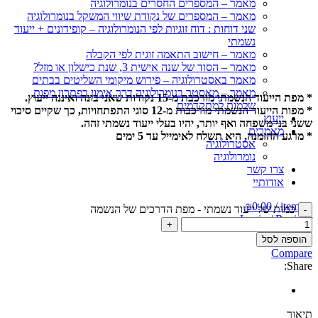
מאמר – המספרים החסרים בנומרולוגיה
מאמר – המספרים של נקודת שיווי המשקל בנומרולוגיה
שני דוחות : דוח זוגיות לפי הנומרולוגיה – קופידונים + ייעוד
נשמתי
מאמר – חישוב התאמה זוגית לפי הקבלה
מאמר – הסוד של שנה אישית 3, שנת כישלון או מזל?
מאמר באסטרולוגיה – פירוש מיקומי השליטים בבתים
מאמר – מאסטר בנומרולוגיה דרך אימון בפתרון מפות
* מפת הייעוד הנשמתי מורכבת מ-15 נקודות שאני בונה ואיננה ייעוץ.
שלמות למתקדמים
* מפות הייעוד הנשמתי מורכבות מ-12 סוגי התפתחויות, כך שקיים סיכוי
ייעוץ
ששני בני משפחה ואף יותר, יהיו בעלי ייעוד נשמתי זהה.
מאמרים
* מרגע ההזמנה, היא תשלח לאימייל עד 5 ימים
אסטרולוגיה
נומרולוגיה
צרו קשר
אודותיי
₪
0.00
/
items
0
כמות של ייעוד נשמתי - מפת הדרכים של הנשמה
Login / Register
Menu
הוספה לסל
Compare
Share:
תיאור