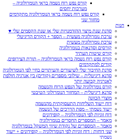
קורס נפש רוח נשמה בראי הנומרולוגיה –
מערכות יחסים
קורס נפש רוח נשמה בראי הנומרולוגיה מתקדמים
מחזור שני
חנות
סדנת שנת מיצוי ההזדמנויות שלי או שנת הקסמים שלי ♥
ערכת נומרולוגיה מעשית – הספר + הקורס הדיגיטלי
ערכת נומרולוגיה מעשית
קורסים וסדנאות בנומרולוגיה
קורס שיטות העתיד
קורס נפש רוח נשמה בראי הנומרולוגיה – תורת הצירופים,
קודים למתקדמים
סדנת החיבור שלי לשיעורים והעיתויים בחיי לפי הנומרולוגיה
סדנא דיגיטלית – שילובי מספרים (קודים) בין אנרגיה חולפת
לאנרגיה קבועה יותר
קורס נומרולוגיה של הנפש הרוח והנשמה
סדנא דיגיטלית – המחזור הנומרולוגי הטיבטי
מוצרי הכוונה
דוח ייעוד השליחות התעסוקתית מהנשמה
ייעוד נשמתי – מפת הדרכים של הנשמה
דוח זוגיות לפי הנומרולוגיה – קופידונים
מאמר – המספרים החסרים בנומרולוגיה
מאמר – המספרים של נקודת שיווי המשקל בנומרולוגיה
שני דוחות : דוח זוגיות לפי הנומרולוגיה – קופידונים + ייעוד
נשמתי