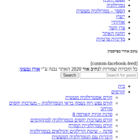
נומרולוגיה
הספר – נומרולוגיה מעשית
ייעוץ
אודותיי
צרו קשר
תקנון האתר
מדיניות פרטיות
עקוב אחרי בפייסבוק
[custom-facebook-feed]
כל הזכויות שמורות ל
נתיב אור
2020 האתר נבנה ע"י
אורן גבעוני
.
Search
בית
קורסים
קורס אסטרולוגיה מעשית
קורס נפש רוח נשמה בראי הנומרולוגיה – מערכות יחסים
מורחב
סדנת זוגיות קארמה 8
קורס מערכות יחסים בנומרולוגיה למתקדמים
קורס נומרולוגיית המזרח
סדנה – שיטת הדילוגים והגילאים בנומרולוגיה
היכרות עם הנומרולוגיה המעשית