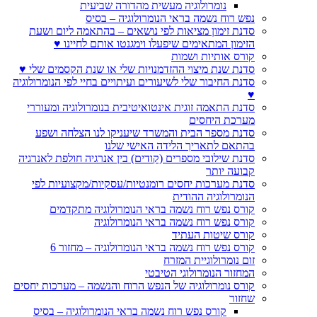
נומרולוגיה מעשית מהדורה שביעית
נפש רוח נשמה בראי הנומרולוגיה – בסיס
סדנת זימון מציאות לפי נושאים – בהתאמה ליום ושעת
הזימון המתאימים שיפעלו וימגנטו אותם לחיינו ♥
קורס אותיות ושמות
סדנת שנת מיצוי ההזדמנויות שלי או שנת הקסמים שלי ♥
סדנת החיבור שלי לשיעורים ועיתויים בחיי לפי הנומרולוגיה
♥
סדנת התאמה זוגית אינטואיטיבית בנומרולוגיה ומעוררי
מערכת היחסים
סדנת מספר הבית והמשרד שיעניקו לנו הצלחה ושפע
בהתאם לתאריך הלידה האישי שלנו
סדנת שילובי מספרים (קודים) בין אנרגיה חולפת לאנרגיה
קבועה יותר
סדנת מערכות יחסים רומנטיות/עסקיות/מקצועיות לפי
הנומרולוגיה ההודית
קורס נפש רוח נשמה בראי הנומרולוגיה מתקדמים
קורס נפש רוח נשמה בראי הנומרולוגיה
קורס שיטות העתיד
קורס נפש רוח נשמה בראי הנומרולוגיה – מחזור 6
זום נומרולוגיית המזרח
המחזור הנומרולוגי הטיבטי
קורס נומרולוגיה של הנפש הרוח והנשמה – מערכות יחסים
שחזור
קורס נפש רוח נשמה בראי הנומרולוגיה – בסיס