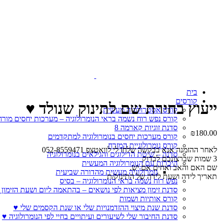
Click to enlarge
בית
קורסים
ייעוץ בחירת שם לתינוק שנולד ♥
קורס אסטרולוגיה מעשית
קורס נפש רוח נשמה בראי הנומרולוגיה – מערכות יחסים מורח
סדנת זוגיות קארמה 8
₪
180.00
קורס מערכות יחסים בנומרולוגיה למתקדמים
קורס נומרולוגיית המזרח
לאחר ההזמנה אנא בבקשה שלחו לי לוואטצפ 052-8559471
סדנה – שיטת הדילוגים והגילאים בנומרולוגיה
3 שמות שברצונכם לבדוק
היכרות עם הנומרולוגיה המעשית
שם האם והאב ואחים אם יש.
נומרולוגיה מעשית מהדורה שביעית
תאריך לידה ושעת לידה של התינוק/ת
נפש רוח נשמה בראי הנומרולוגיה – בסיס
סדנת זימון מציאות לפי נושאים – בהתאמה ליום ושעת הזימון 
קורס אותיות ושמות
סדנת שנת מיצוי ההזדמנויות שלי או שנת הקסמים שלי ♥
סדנת החיבור שלי לשיעורים ועיתויים בחיי לפי הנומרולוגיה ♥