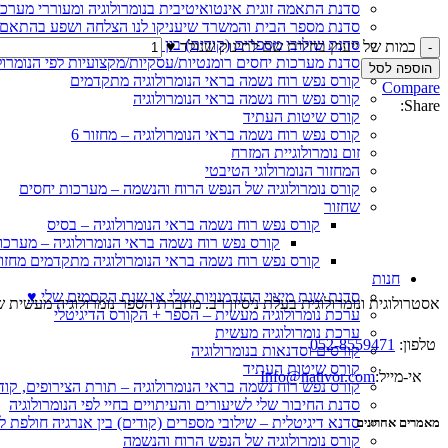
סדנת התאמה זוגית אינטואיטיבית בנומרולוגיה ומעוררי מערכ
סדנת מספר הבית והמשרד שיעניקו לנו הצלחה ושפע בהתאם 
סדנת שילובי מספרים (קודים) בין אנרגיה חולפת לאנרגיה קבו
כמות של ייעוץ בחירת שם לתינוק שנולד ♥
סדנת מערכות יחסים רומנטיות/עסקיות/מקצועיות לפי הנומרול
הוספה לסל
קורס נפש רוח נשמה בראי הנומרולוגיה מתקדמים
Compare
קורס נפש רוח נשמה בראי הנומרולוגיה
Share:
קורס שיטות העתיד
קורס נפש רוח נשמה בראי הנומרולוגיה – מחזור 6
זום נומרולוגיית המזרח
המחזור הנומרולוגי הטיבטי
קורס נומרולוגיה של הנפש הרוח והנשמה – מערכות יחסים
שחזור
קורס נפש רוח נשמה בראי הנומרולוגיה – בסיס
קורס נפש רוח נשמה בראי הנומרולוגיה – מערכו
קורס נפש רוח נשמה בראי הנומרולוגיה מתקדמים מחזור
חנות
סדנת שנת מיצוי ההזדמנויות שלי או שנת הקסמים שלי ♥
אסטרולוגית ונומרולוגית בעלת ניסיון רב. מחברת הספר נומרולוגיה מעשית שהפ
ערכת נומרולוגיה מעשית – הספר + הקורס הדיגיטלי
ערכת נומרולוגיה מעשית
טלפון:
052-8559471
קורסים וסדנאות בנומרולוגיה
קורס שיטות העתיד
אי-מייל:
Info@nativor.com
קורס נפש רוח נשמה בראי הנומרולוגיה – תורת הצירופים, קו
סדנת החיבור שלי לשיעורים והעיתויים בחיי לפי הנומרולוגיה
סדנא דיגיטלית – שילובי מספרים (קודים) בין אנרגיה חולפת ל
מאמרים אחרונים
קורס נומרולוגיה של הנפש הרוח והנשמה