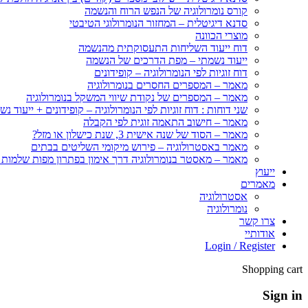
קורס נומרולוגיה של הנפש הרוח והנשמה
סדנא דיגיטלית – המחזור הנומרולוגי הטיבטי
מוצרי הכוונה
דוח ייעוד השליחות התעסוקתית מהנשמה
ייעוד נשמתי – מפת הדרכים של הנשמה
דוח זוגיות לפי הנומרולוגיה – קופידונים
מאמר – המספרים החסרים בנומרולוגיה
מאמר – המספרים של נקודת שיווי המשקל בנומרולוגיה
שני דוחות : דוח זוגיות לפי הנומרולוגיה – קופידונים + ייעוד נש
מאמר – חישוב התאמה זוגית לפי הקבלה
מאמר – הסוד של שנה אישית 3, שנת כישלון או מזל?
מאמר באסטרולוגיה – פירוש מיקומי השליטים בבתים
מאמר – מאסטר בנומרולוגיה דרך אימון בפתרון מפות שלמות
ייעוץ
מאמרים
אסטרולוגיה
נומרולוגיה
צרו קשר
אודותיי
Login / Register
Shopping cart
Sign in