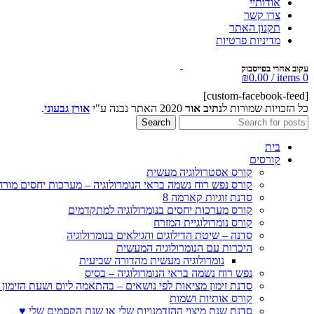
אודותיי
צרו קשר
תקנון האתר
מדיניות פרטיות
עקוב אחרי בפייסבוק
₪
0.00
/
items
0
[custom-facebook-feed]
כל הזכויות שמורות ל
נתיב אור
2020 האתר נבנה ע"י
אורן גבעוני
.
Search
בית
קורסים
קורס אסטרולוגיה מעשית
קורס נפש רוח נשמה בראי הנומרולוגיה – מערכות יחסים מורח
סדנת זוגיות קארמה 8
קורס מערכות יחסים בנומרולוגיה למתקדמים
קורס נומרולוגיית המזרח
סדנה – שיטת הדילוגים והגילאים בנומרולוגיה
היכרות עם הנומרולוגיה המעשית
נומרולוגיה מעשית מהדורה שביעית
נפש רוח נשמה בראי הנומרולוגיה – בסיס
סדנת זימון מציאות לפי נושאים – בהתאמה ליום ושעת הזימון 
קורס אותיות ושמות
סדנת שנת מיצוי ההזדמנויות שלי או שנת הקסמים שלי ♥