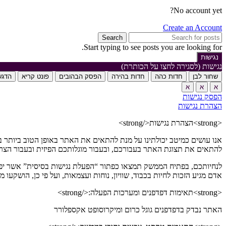
No account yet?
Create an Account
Search
Start typing to see posts you are looking for.
נגישות
נגישות (לסגירה לחצו על הכותרת)
שחור לבן
חדות כהה
חדות בהירה
הפסק הבהובים
פונט קריא
הדגש
א
א
א
הפסק נגישות
הצהרת נגישות
<strong>הצהרת נגישות</strong>
אנו עושים כמיטב יכולתינו על מנת להתאים את האתר באופן הטוב ביותר בע
להתאים את תצוגת האתר בעבורכם, ובעבור מוגלותכם הפיזית ובעבור הצר
לנחיותכם, בפתיח הממשק תמצאו כפתור “הפעלת נגישות בסיסית” אשר יפעיל
אדם מגיע הזכות לחיות בכבוד, שוויון, נוחות ועצמאות, ועל פי כן, הוש
<strong>תאימות דפדפנים ומערכות הפעלה:</strong>
האתר נבדק בדפדפנים גוגל כרום ומיקרוסופט אקספלורר