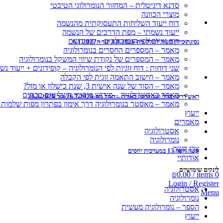
סדנא דיגיטלית – המחזור הנומרולוגי הטיבטי
מוצרי הכוונה
דוח ייעוד השליחות התעסוקתית מהנשמה
ייעוד נשמתי – מפת הדרכים של הנשמה
דוח זוגיות לפי הנומרולוגיה – קופידונים
נסיגת כירון בשור לטלה מה-3.8.2026 ועד ה6.1.2027
מאמר – המספרים החסרים בנומרולוגיה
מאמר – המספרים של נקודת שיווי המשקל בנומרולוגיה
שני דוחות : דוח זוגיות לפי הנומרולוגיה – קופידונים + ייעוד נש
מאמר – חישוב התאמה זוגית לפי הקבלה
מאמר – הסוד של שנה אישית 3, שנת כישלון או מזל?
מאמר באסטרולוגיה – פירוש מיקומי השליטים בבתים
ראש דרקון בדלי וזנב דרקון באריה – החל מה-26.7.2026 ועד 26.3.2028
מאמר – מאסטר בנומרולוגיה דרך אימון בפתרון מפות שלמות
ייעוץ
מאמרים
אסטרולוגיה
נומרולוגיה
צרו קשר
קשר ריפוי 13 במערכות יחסים
אודותיי
לינקים שימושיים
₪
0.00
/
items
0
Login / Register
אסטרולוגיה
Menu
נומרולוגיה
הספר – נומרולוגיה מעשית
ייעוץ