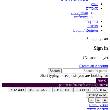
ייעוץ
מאמרים
אסטרולוגיה
נומרולוגיה
צרו קשר
אודותיי
Login / Register
Shopping cart
Sign in
No account yet?
Create an Account
Search
Start typing to see posts you are looking for.
נגישות
נגישות (לסגירה לחצו על הכותרת)
שחור לבן
חדות כהה
חדות בהירה
הפסק הבהובים
פונט קריא
הדגש קישורים
א
א
א
הפסק נגישות
הצהרת נגישות