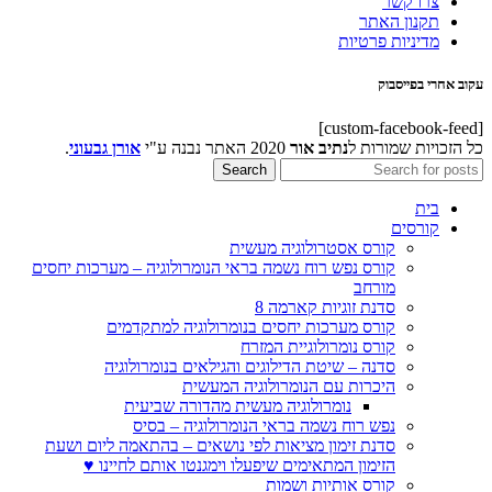
צרו קשר
תקנון האתר
מדיניות פרטיות
עקוב אחרי בפייסבוק
[custom-facebook-feed]
כל הזכויות שמורות ל
נתיב אור
2020 האתר נבנה ע"י
אורן גבעוני
.
Search
בית
קורסים
קורס אסטרולוגיה מעשית
קורס נפש רוח נשמה בראי הנומרולוגיה – מערכות יחסים
מורחב
סדנת זוגיות קארמה 8
קורס מערכות יחסים בנומרולוגיה למתקדמים
קורס נומרולוגיית המזרח
סדנה – שיטת הדילוגים והגילאים בנומרולוגיה
היכרות עם הנומרולוגיה המעשית
נומרולוגיה מעשית מהדורה שביעית
נפש רוח נשמה בראי הנומרולוגיה – בסיס
סדנת זימון מציאות לפי נושאים – בהתאמה ליום ושעת
הזימון המתאימים שיפעלו וימגנטו אותם לחיינו ♥
קורס אותיות ושמות