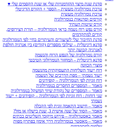
סדנת שנת מיצוי ההזדמנויות שלי או שנת הקסמים שלי ♥
ערכת נומרולוגיה מעשית – הספר + הקורס הדיגיטלי
ערכת נומרולוגיה מעשית
קורסים וסדנאות בנומרולוגיה
קורס שיטות העתיד
קורס נפש רוח נשמה בראי הנומרולוגיה – תורת הצירופים,
קודים למתקדמים
סדנת החיבור שלי לשיעורים והעיתויים בחיי לפי הנומרולוגיה
סדנא דיגיטלית – שילובי מספרים (קודים) בין אנרגיה חולפת
לאנרגיה קבועה יותר
קורס נומרולוגיה של הנפש הרוח והנשמה
סדנא דיגיטלית – המחזור הנומרולוגי הטיבטי
מוצרי הכוונה
דוח ייעוד השליחות התעסוקתית מהנשמה
ייעוד נשמתי – מפת הדרכים של הנשמה
דוח זוגיות לפי הנומרולוגיה – קופידונים
מאמר – המספרים החסרים בנומרולוגיה
מאמר – המספרים של נקודת שיווי המשקל בנומרולוגיה
שני דוחות : דוח זוגיות לפי הנומרולוגיה – קופידונים + ייעוד
נשמתי
מאמר – חישוב התאמה זוגית לפי הקבלה
מאמר – הסוד של שנה אישית 3, שנת כישלון או מזל?
מאמר באסטרולוגיה – פירוש מיקומי השליטים בבתים
מאמר – מאסטר בנומרולוגיה דרך אימון בפתרון מפות
שלמות למתקדמים