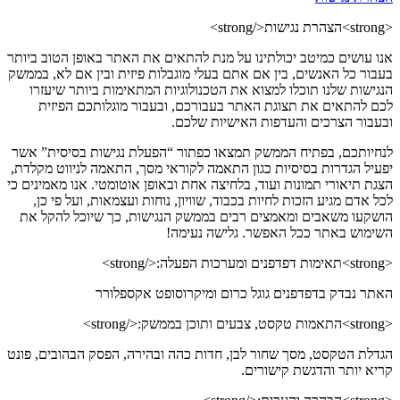
<strong>הצהרת נגישות</strong>
אנו עושים כמיטב יכולתינו על מנת להתאים את האתר באופן הטוב ביותר
בעבור כל האנשים, בין אם אתם בעלי מוגבלות פיזית ובין אם לא, בממשק
הנגישות שלנו תוכלו למצוא את הטכנולוגיות המתאימות ביותר שיעזרו
לכם להתאים את תצוגת האתר בעבורכם, ובעבור מוגלותכם הפיזית
ובעבור הצרכים והעדפות האישיות שלכם.
לנחיותכם, בפתיח הממשק תמצאו כפתור “הפעלת נגישות בסיסית” אשר
יפעיל הגדרות בסיסיות כגון התאמה לקוראי מסך, התאמה לניווט מקלדת,
הצגת תיאורי תמונות ועוד, בלחיצה אחת ובאופן אוטומטי. אנו מאמינים כי
לכל אדם מגיע הזכות לחיות בכבוד, שוויון, נוחות ועצמאות, ועל פי כן,
הושקעו משאבים ומאמצים רבים בממשק הנגישות, כך שיוכל להקל את
השימוש באתר ככל האפשר. גלישה נעימה!
<strong>תאימות דפדפנים ומערכות הפעלה:</strong>
האתר נבדק בדפדפנים גוגל כרום ומיקרוסופט אקספלורר
<strong>התאמות טקסט, צבעים ותוכן בממשק:</strong>
הגדלת הטקסט, מסך שחור לבן, חדות כהה ובהירה, הפסק הבהובים, פונט
קריא יותר והדגשת קישורים.