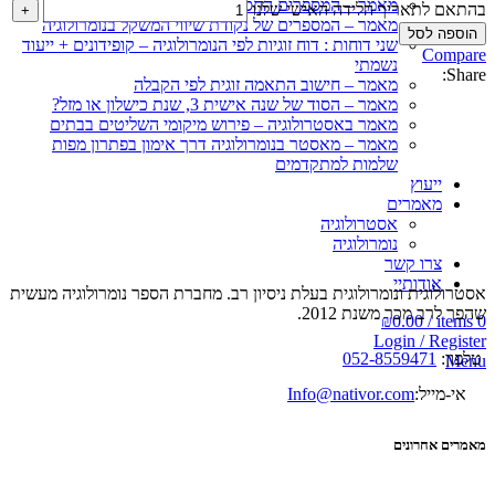
מאמר – המספרים החסרים בנומרולוגיה
בהתאם לתאריך הלידה האישי שלנו
מאמר – המספרים של נקודת שיווי המשקל בנומרולוגיה
הוספה לסל
שני דוחות : דוח זוגיות לפי הנומרולוגיה – קופידונים + ייעוד
Compare
נשמתי
Share:
מאמר – חישוב התאמה זוגית לפי הקבלה
מאמר – הסוד של שנה אישית 3, שנת כישלון או מזל?
מאמר באסטרולוגיה – פירוש מיקומי השליטים בבתים
מאמר – מאסטר בנומרולוגיה דרך אימון בפתרון מפות
שלמות למתקדמים
ייעוץ
מאמרים
אסטרולוגיה
נומרולוגיה
צרו קשר
אודותיי
אסטרולוגית ונומרולוגית בעלת ניסיון רב. מחברת הספר נומרולוגיה מעשית
שהפך לרב מכר משנת 2012.
₪
0.00
/
items
0
Login / Register
טלפון:
052-8559471
Menu
אי-מייל:
Info@nativor.com
מאמרים אחרונים