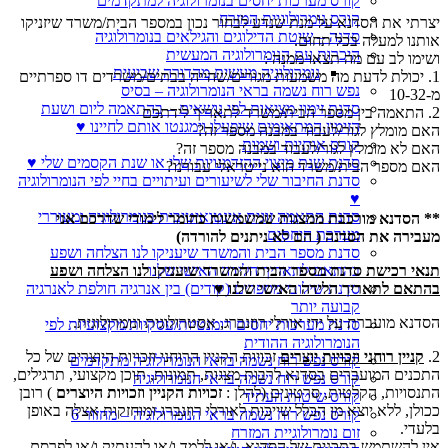
קורס מערכות יחסים בנומרולוגיה למתקדמים
קורס נומרולוגיית המזרח
יצרתי את הסדנא על מנת שנדע לבחור נכון במספר הבית/משרד שיזניקו
סדנה – שיטת הדילוגים והגילאים בנומרולוגיה
אותנו למעלה בכל תחום.
היכרות עם הנומרולוגיה המעשית
ושימו לב עם מה תצאו ממנה :
נומרולוגיה מעשית מהדורה שביעית
1. יכולת לדעת מה משמעות מגורים/שהייה בבתים/משרדים דו ספרתיים
נפש רוח נשמה בראי הנומרולוגיה – בסיס
מ-10-32
סדנת זימון מציאות לפי נושאים – בהתאמה ליום ושעת
2. התאמה בין מספר הבית/משרד לתאריך לידתכם
הזימון המתאימים שיפעלו וימגנטו אותם לחיינו ♥
האם מומלץ לגור/לעבוד במבנה מספר זה?
קורס אותיות ושמות
האם לא מומלץ לגור/לעבוד במבנה מספר זה?
סדנת שנת מיצוי ההזדמנויות שלי או שנת הקסמים שלי ♥
האם מספר הבית/משרד הוא נייטראלי עבורנו?
סדנת החיבור שלי לשיעורים ועיתויים בחיי לפי הנומרולוגיה
♥
סדנת התאמה זוגית אינטואיטיבית בנומרולוגיה ומעוררי
** הסדנא מורכבת ממצגות שמשמשות כחומר לימודי שדרכם אני
מערכת היחסים
מעבירה את הסדנה ( הם לא ניתנים להורדה)
סדנת מספר הבית והמשרד שיעניקו לנו הצלחה ושפע
תנאי רכישת סדנת מספר הבית והמשרד שיעניקו לנו הצלחה ושפע
בהתאם לתאריך הלידה האישי שלנו
בהתאם לתאריך הלידה האישי שלנו ♥
סדנת שילובי מספרים (קודים) בין אנרגיה חולפת לאנרגיה
קבועה יותר
הסדנא מועברת על ידי אורלי רוזנברג, אסטרולוגית ונומרולוגית.
סדנת מערכות יחסים רומנטיות/עסקיות/מקצועיות לפי
הנומרולוגיה ההודית
2.
קניין רוחני וזכויות יוצרים
זכויות הקניין הרוחני וזכויות היוצרים של כל
קורס נפש רוח נשמה בראי הנומרולוגיה מתקדמים
התכנים המועברים בסדנא לרבות מצגות, תמונות, תוכן מקצועי, תרגילים,
קורס נפש רוח נשמה בראי הנומרולוגיה
התנסויות, הקלטות, סרטונים (להלן :
זכויות הקניין וזכויות היוצרים
) רובן
קורס שיטות העתיד
ככולן, ללא יוצא מן הכלל שייכות לאורלי רוזנברג ומוחזקות אצלה באופן
קורס נפש רוח נשמה בראי הנומרולוגיה – מחזור 6
בלעדי.
זום נומרולוגיית המזרח
אין להשתמש בתכנים של הסדנא, ו/או ללמד ו/או להעתיק ו/או לפרסם