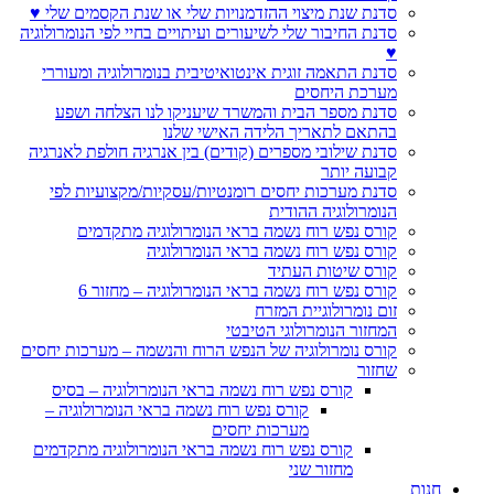
סדנת שנת מיצוי ההזדמנויות שלי או שנת הקסמים שלי ♥
סדנת החיבור שלי לשיעורים ועיתויים בחיי לפי הנומרולוגיה
♥
סדנת התאמה זוגית אינטואיטיבית בנומרולוגיה ומעוררי
מערכת היחסים
סדנת מספר הבית והמשרד שיעניקו לנו הצלחה ושפע
בהתאם לתאריך הלידה האישי שלנו
סדנת שילובי מספרים (קודים) בין אנרגיה חולפת לאנרגיה
קבועה יותר
סדנת מערכות יחסים רומנטיות/עסקיות/מקצועיות לפי
הנומרולוגיה ההודית
קורס נפש רוח נשמה בראי הנומרולוגיה מתקדמים
קורס נפש רוח נשמה בראי הנומרולוגיה
קורס שיטות העתיד
קורס נפש רוח נשמה בראי הנומרולוגיה – מחזור 6
זום נומרולוגיית המזרח
המחזור הנומרולוגי הטיבטי
קורס נומרולוגיה של הנפש הרוח והנשמה – מערכות יחסים
שחזור
קורס נפש רוח נשמה בראי הנומרולוגיה – בסיס
קורס נפש רוח נשמה בראי הנומרולוגיה –
מערכות יחסים
קורס נפש רוח נשמה בראי הנומרולוגיה מתקדמים
מחזור שני
חנות