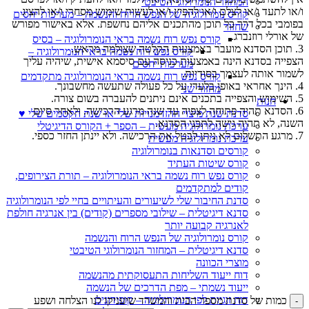
המחזור הנומרולוגי הטיבטי
ו/או לתעד ו/או לצלם ו/או להפיץ ו/או לעשות שימוש מסחרי ו/או להציג
קורס נומרולוגיה של הנפש הרוח והנשמה – מערכות יחסים
בפומבי בכל דרך כל תוכן מהתכנים אליהם נחשפת. אלא באישור מפורש
שחזור
של אורלי רוזנברג.
קורס נפש רוח נשמה בראי הנומרולוגיה – בסיס
3. תוכן הסדנא מועבר באמצעות הקלטה שצולמה מראש.
קורס נפש רוח נשמה בראי הנומרולוגיה –
הצפייה בסדנא הינה באמצעות כניסה עם סיסמא אישית, שיהיה עליך
מערכות יחסים
לשמור אותה לעצמך בסודיות.
קורס נפש רוח נשמה בראי הנומרולוגיה מתקדמים
4. הינך אחראי באופן בלעדי על כל פעולה שתעשה מחשבונך.
מחזור שני
5. השימוש והצפייה בתכנים אינם ניתנים להעברה בשום צורה.
חנות
6. הסדנא תהיה פתוחה לצפיה עד שנה מרגע הרכישה. ולאחר סיום
סדנת שנת מיצוי ההזדמנויות שלי או שנת הקסמים שלי ♥
השנה, לא תהיה גישה לתכני הסדנא.
ערכת נומרולוגיה מעשית – הספר + הקורס הדיגיטלי
7. מרגע התשלום לא ניתן לבטל את הרכישה. ולא יינתן החזר כספי.
ערכת נומרולוגיה מעשית
קורסים וסדנאות בנומרולוגיה
קורס שיטות העתיד
קורס נפש רוח נשמה בראי הנומרולוגיה – תורת הצירופים,
קודים למתקדמים
סדנת החיבור שלי לשיעורים והעיתויים בחיי לפי הנומרולוגיה
סדנא דיגיטלית – שילובי מספרים (קודים) בין אנרגיה חולפת
לאנרגיה קבועה יותר
קורס נומרולוגיה של הנפש הרוח והנשמה
סדנא דיגיטלית – המחזור הנומרולוגי הטיבטי
מוצרי הכוונה
דוח ייעוד השליחות התעסוקתית מהנשמה
ייעוד נשמתי – מפת הדרכים של הנשמה
דוח זוגיות לפי הנומרולוגיה – קופידונים
כמות של סדנת מספר הבית והמשרד שיעניקו לנו הצלחה ושפע