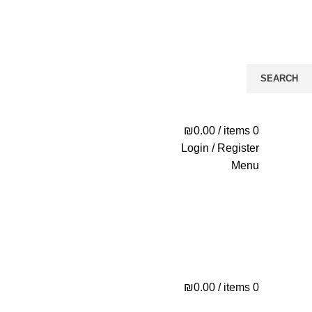
SEARCH
Start typing to see posts you are looking for.
₪
0.00
/
items
0
Login / Register
Menu
₪
0.00
/
items
0