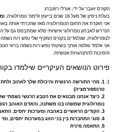
הקורס יועבר על ידי, אורלי רוזנברג
בעלת ניסיון של מעל 16 שנים בייעוץ ולימוד נומרולוגיה,
ומ
הנדרש לאבחון נומרולוגי אישיותי מלא שמתבסס גם על היל
לנומרולוגיה, שנלמדים בקורס המקיף שלי נפש רוח נשמה ב
ת
אני אלמד ואלווה אותך בשיטתי נפש-רוח-נשמה בראי הנ
והסיבות להתנהגויות אנושיות.
פירוט הנושאים העיקריים שילמדו בקור
1. מהי התורשה הרגשית והיכולת שלך לאהוב ולתת 
טרנספורמציה)
2. כיצד אנחנו מבטאים את הטבע הרגשי נשמתי שלנ
נומרולוגית שמשהו בנו משתנה, והאדם האוהב רגשי 
3. הקודים הראשיים באהבה ומערכות יחסים. התאמה זוגית מהותית לפי סוגי טיפוסים (עשרות סוגים)
4. סוגי התחברות בין בני הזוג במערכות יחסים, ומי מבניהם מדביק כמעט לתמיד (8 מצבים)
5. התאמה מינית