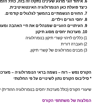
6. איחוד זוגי מרגע שעינינו נתקלו זה בזה, כולל הזמן המיוחד שבו הכרנו את בן הזוג.
כיצד פועלת כאן הנומרולוגיה האינטואיטיבית.
7. החוזים הנשמתיים בהמשך לגלגולים קודמים.
8. יחסי הורים וילדים.
9. העיתויים הזוגיים שמנהלים את חיי האהבה ומערכות יחסים שלנו, כולל אתגרי פריון/הולדה, הסבר לרווקות, עיתויים לכניסת זוגיות (סך הכול 45 קודים)
10. מערכות יחסים מסוג תיקון
1) כללים לזיהוי קשרי תיקון בנומרולוגיה
2) העברה דורית
3) מבנים נומרולוגים של קשרי תיקון
.
הקורס נפש – רוח – נשמה בראי הנומרולוגיה – מערכו
* סיליבוס הקורס נתון לשינויים על פי החלטתי
שיעורי הקורס (כולל מערכות יחסים בנומרולוגיה ההודית) יה
המלצות של משתתפי הקורס