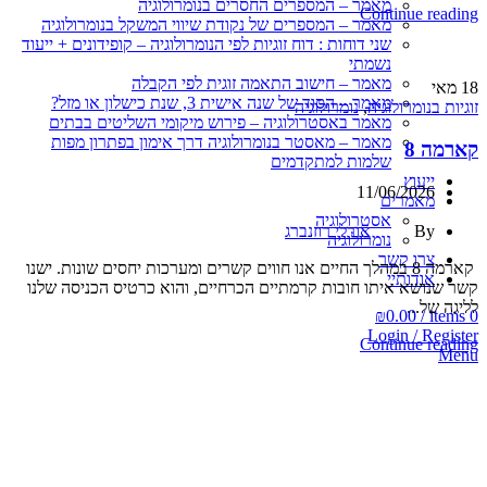
מאמר – המספרים החסרים בנומרולוגיה
Continue reading
מאמר – המספרים של נקודת שיווי המשקל בנומרולוגיה
שני דוחות : דוח זוגיות לפי הנומרולוגיה – קופידונים + ייעוד
נשמתי
מאמר – חישוב התאמה זוגית לפי הקבלה
18
מאי
מאמר – הסוד של שנה אישית 3, שנת כישלון או מזל?
זוגיות בנומרולוגיה
,
נומרולוגיה
מאמר באסטרולוגיה – פירוש מיקומי השליטים בבתים
מאמר – מאסטר בנומרולוגיה דרך אימון בפתרון מפות
קארמה 8
שלמות למתקדמים
ייעוץ
11/06/2026
מאמרים
אסטרולוגיה
By
אורלי רוזנברג
נומרולוגיה
צרו קשר
קארמה 8 במהלך החיים אנו חווים קשרים ומערכות יחסים שונות. ישנו
אודותיי
קשר שנושא איתו חובות קרמתיים הכרחיים, והוא כרטיס הכניסה שלנו
לליגה של...
₪
0.00
/
items
0
Login / Register
Continue reading
Menu