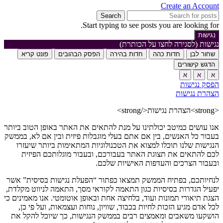
Create an Account
Search
Start typing to see posts you are looking for.
נגישות
נגישות (לסגירה לחצו על הכותרת)
שחור לבן
חדות כהה
חדות בהירה
הפסק הבהובים
פונט קריא
הדגש קישורים
א
א
א
הפסק נגישות
הצהרת נגישות
<strong>הצהרת נגישות</strong>
אנו עושים כמיטב יכולתינו על מנת להתאים את האתר באופן הטוב ביותר
בעבור כל האנשים, בין אם אתם בעלי מוגבלות פיזית ובין אם לא, בממשק
הנגישות שלנו תוכלו למצוא את הטכנולוגיות המתאימות ביותר שיעזרו
לכם להתאים את תצוגת האתר בעבורכם, ובעבור מוגלותכם הפיזית
ובעבור הצרכים והעדפות האישיות שלכם.
לנחיותכם, בפתיח הממשק תמצאו כפתור “הפעלת נגישות בסיסית” אשר
יפעיל הגדרות בסיסיות כגון התאמה לקוראי מסך, התאמה לניווט מקלדת,
הצגת תיאורי תמונות ועוד, בלחיצה אחת ובאופן אוטומטי. אנו מאמינים כי
לכל אדם מגיע הזכות לחיות בכבוד, שוויון, נוחות ועצמאות, ועל פי כן,
הושקעו משאבים ומאמצים רבים בממשק הנגישות, כך שיוכל להקל את