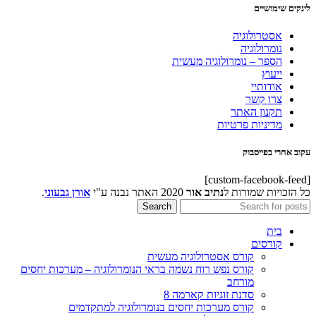
לינקים שימושיים
אסטרולוגיה
נומרולוגיה
הספר – נומרולוגיה מעשית
ייעוץ
אודותיי
צרו קשר
תקנון האתר
מדיניות פרטיות
עקוב אחרי בפייסבוק
[custom-facebook-feed]
כל הזכויות שמורות ל
נתיב אור
2020 האתר נבנה ע"י
אורן גבעוני
.
Search
בית
קורסים
קורס אסטרולוגיה מעשית
קורס נפש רוח נשמה בראי הנומרולוגיה – מערכות יחסים
מורחב
סדנת זוגיות קארמה 8
קורס מערכות יחסים בנומרולוגיה למתקדמים