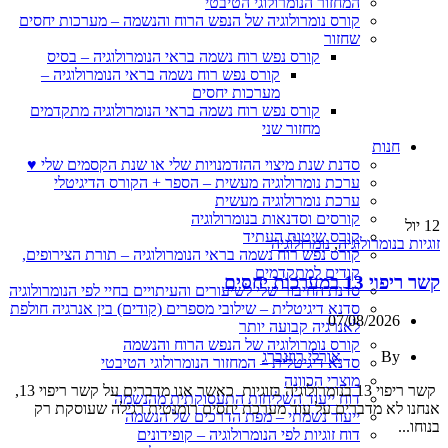
המחזור הנומרולוגי הטיבטי
קורס נומרולוגיה של הנפש הרוח והנשמה – מערכות יחסים
שחזור
קורס נפש רוח נשמה בראי הנומרולוגיה – בסיס
קורס נפש רוח נשמה בראי הנומרולוגיה –
מערכות יחסים
קורס נפש רוח נשמה בראי הנומרולוגיה מתקדמים
מחזור שני
חנות
סדנת שנת מיצוי ההזדמנויות שלי או שנת הקסמים שלי ♥
ערכת נומרולוגיה מעשית – הספר + הקורס הדיגיטלי
ערכת נומרולוגיה מעשית
קורסים וסדנאות בנומרולוגיה
12
יול
קורס שיטות העתיד
זוגיות בנומרולוגיה
,
נומרולוגיה
קורס נפש רוח נשמה בראי הנומרולוגיה – תורת הצירופים,
קודים למתקדמים
קשר ריפוי 13 במערכות יחסים
סדנת החיבור שלי לשיעורים והעיתויים בחיי לפי הנומרולוגיה
סדנא דיגיטלית – שילובי מספרים (קודים) בין אנרגיה חולפת
07/08/2026
לאנרגיה קבועה יותר
קורס נומרולוגיה של הנפש הרוח והנשמה
By
אורלי רוזנברג
סדנא דיגיטלית – המחזור הנומרולוגי הטיבטי
מוצרי הכוונה
קשר ריפוי 13 בנומרולוגיה בזוגיות כאשר אנו מדברים על קשר ריפוי 13,
דוח ייעוד השליחות התעסוקתית מהנשמה
אנחנו לא מדברים על עוד מערכת יחסים רומנטית רגילה שעוסקת רק
ייעוד נשמתי – מפת הדרכים של הנשמה
בנוחו...
דוח זוגיות לפי הנומרולוגיה – קופידונים