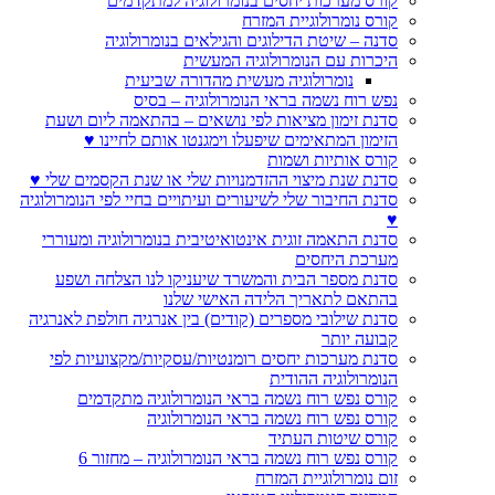
קורס מערכות יחסים בנומרולוגיה למתקדמים
קורס נומרולוגיית המזרח
סדנה – שיטת הדילוגים והגילאים בנומרולוגיה
היכרות עם הנומרולוגיה המעשית
נומרולוגיה מעשית מהדורה שביעית
נפש רוח נשמה בראי הנומרולוגיה – בסיס
סדנת זימון מציאות לפי נושאים – בהתאמה ליום ושעת
הזימון המתאימים שיפעלו וימגנטו אותם לחיינו ♥
קורס אותיות ושמות
סדנת שנת מיצוי ההזדמנויות שלי או שנת הקסמים שלי ♥
סדנת החיבור שלי לשיעורים ועיתויים בחיי לפי הנומרולוגיה
♥
סדנת התאמה זוגית אינטואיטיבית בנומרולוגיה ומעוררי
מערכת היחסים
סדנת מספר הבית והמשרד שיעניקו לנו הצלחה ושפע
בהתאם לתאריך הלידה האישי שלנו
סדנת שילובי מספרים (קודים) בין אנרגיה חולפת לאנרגיה
קבועה יותר
סדנת מערכות יחסים רומנטיות/עסקיות/מקצועיות לפי
הנומרולוגיה ההודית
קורס נפש רוח נשמה בראי הנומרולוגיה מתקדמים
קורס נפש רוח נשמה בראי הנומרולוגיה
קורס שיטות העתיד
קורס נפש רוח נשמה בראי הנומרולוגיה – מחזור 6
זום נומרולוגיית המזרח