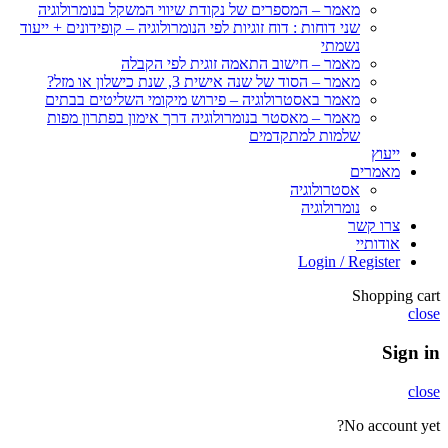
מאמר – המספרים של נקודת שיווי המשקל בנומרולוגיה
שני דוחות : דוח זוגיות לפי הנומרולוגיה – קופידונים + ייעוד
נשמתי
מאמר – חישוב התאמה זוגית לפי הקבלה
מאמר – הסוד של שנה אישית 3, שנת כישלון או מזל?
מאמר באסטרולוגיה – פירוש מיקומי השליטים בבתים
מאמר – מאסטר בנומרולוגיה דרך אימון בפתרון מפות
שלמות למתקדמים
ייעוץ
מאמרים
אסטרולוגיה
נומרולוגיה
צרו קשר
אודותיי
Login / Register
Shopping cart
close
Sign in
close
No account yet?