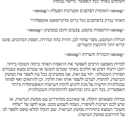
השימוש באתר ככל האפשר. גלישה נעימה!
<strong>תאימות דפדפנים ומערכות הפעלה:</strong>
האתר נבדק בדפדפנים גוגל כרום ומיקרוסופט אקספלורר
<strong>התאמות טקסט, צבעים ותוכן בממשק:</strong>
הגדלת הטקסט, מסך שחור לבן, חדות כהה ובהירה, הפסק הבהובים, פונט
קריא יותר והדגשת קישורים.
<strong>הבהרה והערות:</strong>
למרות מאמצנו הרבים לאפשר את התאמת האתר ברמה הטובה ביותר,
יתכן ויתגלו דפים או חלקים באתר שטרם הונגשו או שטרם נמצא בעבורם
הפתרון הטכנולוגי. יחד עם זאת, אנו ממשיכים בכל עת לשפר את ממשק
הנגישות, להוסיף, לעדכן ולשפר אותו ואת חלקיו, וכן להתאים ואף לפתח
טכנולוגיות חדשות על מנת להגיע לרמת הנגישות האופטימלית ביותר
האפשרית, בכל רגע נתון ובהתאם להתקדמות הטכנולוגית.
במידה ומצאתם תקלה, או שאינכם מסתדרים עם ממשק הנגישות, או
שיש לכם רעיונות לשיפורו, נשמח לשמוע מכם. אנא לחצו על “שלחו
משוב” הנמצא בתחתית ממשק הנגישות. שם תוכלו למלא טופס ולספר לנו
על חוויתכם ממשק הנגישות.