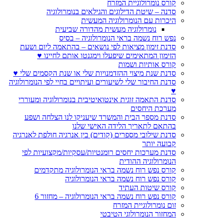
קורס נומרולוגיית המזרח
סדנה – שיטת הדילוגים והגילאים בנומרולוגיה
היכרות עם הנומרולוגיה המעשית
נומרולוגיה מעשית מהדורה שביעית
נפש רוח נשמה בראי הנומרולוגיה – בסיס
סדנת זימון מציאות לפי נושאים – בהתאמה ליום ושעת
הזימון המתאימים שיפעלו וימגנטו אותם לחיינו ♥
קורס אותיות ושמות
סדנת שנת מיצוי ההזדמנויות שלי או שנת הקסמים שלי ♥
סדנת החיבור שלי לשיעורים ועיתויים בחיי לפי הנומרולוגיה
♥
סדנת התאמה זוגית אינטואיטיבית בנומרולוגיה ומעוררי
מערכת היחסים
סדנת מספר הבית והמשרד שיעניקו לנו הצלחה ושפע
בהתאם לתאריך הלידה האישי שלנו
סדנת שילובי מספרים (קודים) בין אנרגיה חולפת לאנרגיה
קבועה יותר
סדנת מערכות יחסים רומנטיות/עסקיות/מקצועיות לפי
הנומרולוגיה ההודית
קורס נפש רוח נשמה בראי הנומרולוגיה מתקדמים
קורס נפש רוח נשמה בראי הנומרולוגיה
קורס שיטות העתיד
קורס נפש רוח נשמה בראי הנומרולוגיה – מחזור 6
זום נומרולוגיית המזרח
המחזור הנומרולוגי הטיבטי