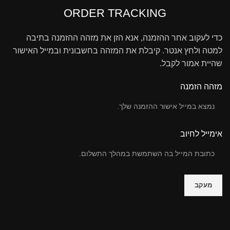
ORDER TRACKING
קו
קו
כדי לעקוב אחר ההזמנה, אנא הזן את מזהה ההזמנה בתיבה
למטה ולחץ אנטר. קיבלת את המזהה בחשבונית ובמייל האישור
זו
שהיית אמור לקבל.
המ
קו
מזהה הזמנה
יח
שח
קו
אימייל לחיוב
קו
יח
קו
מח
מעקב
סד
♥