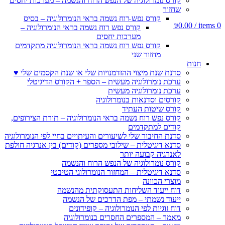
קורס נומרולוגיה של הנפש הרוח והנשמה – מערכות יחסים
שחזור
קורס נפש רוח נשמה בראי הנומרולוגיה – בסיס
₪
0.00
/
items
0
קורס נפש רוח נשמה בראי הנומרולוגיה –
מערכות יחסים
קורס נפש רוח נשמה בראי הנומרולוגיה מתקדמים
מחזור שני
חנות
סדנת שנת מיצוי ההזדמנויות שלי או שנת הקסמים שלי ♥
ערכת נומרולוגיה מעשית – הספר + הקורס הדיגיטלי
ערכת נומרולוגיה מעשית
קורסים וסדנאות בנומרולוגיה
קורס שיטות העתיד
קורס נפש רוח נשמה בראי הנומרולוגיה – תורת הצירופים,
קודים למתקדמים
סדנת החיבור שלי לשיעורים והעיתויים בחיי לפי הנומרולוגיה
סדנא דיגיטלית – שילובי מספרים (קודים) בין אנרגיה חולפת
לאנרגיה קבועה יותר
קורס נומרולוגיה של הנפש הרוח והנשמה
סדנא דיגיטלית – המחזור הנומרולוגי הטיבטי
מוצרי הכוונה
דוח ייעוד השליחות התעסוקתית מהנשמה
ייעוד נשמתי – מפת הדרכים של הנשמה
דוח זוגיות לפי הנומרולוגיה – קופידונים
מאמר – המספרים החסרים בנומרולוגיה