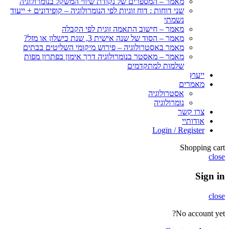
מאמר – המספרים של נקודת שיווי המשקל בנומרולוגיה
שני דוחות : דוח זוגיות לפי הנומרולוגיה – קופידונים + ייעוד
נשמתי
מאמר – חישוב התאמה זוגית לפי הקבלה
מאמר – הסוד של שנה אישית 3, שנת כישלון או מזל?
מאמר באסטרולוגיה – פירוש מיקומי השליטים בבתים
מאמר – מאסטר בנומרולוגיה דרך אימון בפתרון מפות
שלמות למתקדמים
ייעוץ
מאמרים
אסטרולוגיה
נומרולוגיה
צרו קשר
אודותיי
Login / Register
Shopping cart
close
Sign in
close
No account yet?