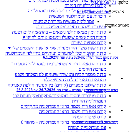
קורס מערכות יחסים בנומרולוגיה למתקדמים
טלפון:
052-8559471
קורס נומרולוגיית המזרח
סדנה – שיטת הדילוגים והגילאים בנומרולוגיה
אי-מייל:
Info@nativor.com
היכרות עם הנומרולוגיה המעשית
נומרולוגיה מעשית מהדורה שביעית
מאמרים אחרונים
נפש רוח נשמה בראי הנומרולוגיה – בסיס
סדנת זימון מציאות לפי נושאים – בהתאמה ליום ושעת
הזימון המתאימים שיפעלו וימגנטו אותם לחיינו ♥
קורס אותיות ושמות
סדנת שנת מיצוי ההזדמנויות שלי או שנת הקסמים שלי ♥
סדנת החיבור שלי לשיעורים ועיתויים בחיי לפי הנומרולוגיה
נסיגת כירון בשור לטלה מה-3.8.2026 ועד ה6.1.2027
♥
סדנת התאמה זוגית אינטואיטיבית בנומרולוגיה ומעוררי
מערכת היחסים
סדנת מספר הבית והמשרד שיעניקו לנו הצלחה ושפע
בהתאם לתאריך הלידה האישי שלנו
סדנת שילובי מספרים (קודים) בין אנרגיה חולפת לאנרגיה
ראש דרקון בדלי וזנב דרקון באריה – החל מה-26.7.2026 ועד 26.3.2028
קבועה יותר
סדנת מערכות יחסים רומנטיות/עסקיות/מקצועיות לפי
הנומרולוגיה ההודית
קורס נפש רוח נשמה בראי הנומרולוגיה מתקדמים
קורס נפש רוח נשמה בראי הנומרולוגיה
קורס שיטות העתיד
קורס נפש רוח נשמה בראי הנומרולוגיה – מחזור 6
קשר ריפוי 13 במערכות יחסים
זום נומרולוגיית המזרח