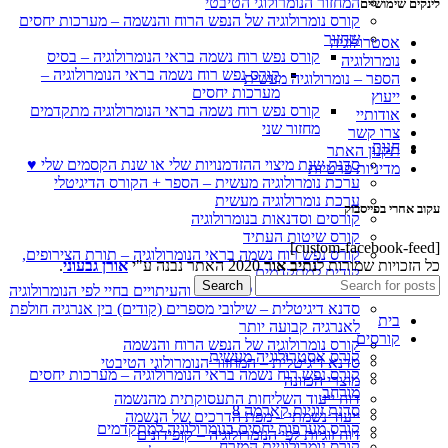
המחזור הנומרולוגי הטיבטי
לינקים שימושיים
קורס נומרולוגיה של הנפש הרוח והנשמה – מערכות יחסים
שחזור
אסטרולוגיה
קורס נפש רוח נשמה בראי הנומרולוגיה – בסיס
נומרולוגיה
קורס נפש רוח נשמה בראי הנומרולוגיה –
הספר – נומרולוגיה מעשית
מערכות יחסים
ייעוץ
קורס נפש רוח נשמה בראי הנומרולוגיה מתקדמים
אודותיי
מחזור שני
צרו קשר
חנות
תקנון האתר
סדנת שנת מיצוי ההזדמנויות שלי או שנת הקסמים שלי ♥
מדיניות פרטיות
ערכת נומרולוגיה מעשית – הספר + הקורס הדיגיטלי
ערכת נומרולוגיה מעשית
עקוב אחרי בפייסבוק
קורסים וסדנאות בנומרולוגיה
קורס שיטות העתיד
[custom-facebook-feed]
קורס נפש רוח נשמה בראי הנומרולוגיה – תורת הצירופים,
כל הזכויות שמורות ל
נתיב אור
2020 האתר נבנה ע"י
אורן גבעוני
.
קודים למתקדמים
Search
סדנת החיבור שלי לשיעורים והעיתויים בחיי לפי הנומרולוגיה
סדנא דיגיטלית – שילובי מספרים (קודים) בין אנרגיה חולפת
בית
לאנרגיה קבועה יותר
קורסים
קורס נומרולוגיה של הנפש הרוח והנשמה
קורס אסטרולוגיה מעשית
סדנא דיגיטלית – המחזור הנומרולוגי הטיבטי
קורס נפש רוח נשמה בראי הנומרולוגיה – מערכות יחסים
מוצרי הכוונה
מורחב
דוח ייעוד השליחות התעסוקתית מהנשמה
סדנת זוגיות קארמה 8
ייעוד נשמתי – מפת הדרכים של הנשמה
קורס מערכות יחסים בנומרולוגיה למתקדמים
דוח זוגיות לפי הנומרולוגיה – קופידונים
קורס נומרולוגיית המזרח