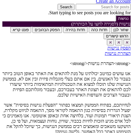
Create an Account
Search
Start typing to see posts you are looking for.
נגישות
נגישות (לסגירה לחצו על הכותרת)
שחור לבן
חדות כהה
חדות בהירה
הפסק הבהובים
פונט קריא
הדגש קישורים
א
א
א
הפסק נגישות
הצהרת נגישות
<strong>הצהרת נגישות</strong>
אנו עושים כמיטב יכולתינו על מנת להתאים את האתר באופן הטוב ביותר
בעבור כל האנשים, בין אם אתם בעלי מוגבלות פיזית ובין אם לא, בממשק
הנגישות שלנו תוכלו למצוא את הטכנולוגיות המתאימות ביותר שיעזרו
לכם להתאים את תצוגת האתר בעבורכם, ובעבור מוגלותכם הפיזית
ובעבור הצרכים והעדפות האישיות שלכם.
לנחיותכם, בפתיח הממשק תמצאו כפתור “הפעלת נגישות בסיסית” אשר
יפעיל הגדרות בסיסיות כגון התאמה לקוראי מסך, התאמה לניווט מקלדת,
הצגת תיאורי תמונות ועוד, בלחיצה אחת ובאופן אוטומטי. אנו מאמינים כי
לכל אדם מגיע הזכות לחיות בכבוד, שוויון, נוחות ועצמאות, ועל פי כן,
הושקעו משאבים ומאמצים רבים בממשק הנגישות, כך שיוכל להקל את
השימוש באתר ככל האפשר. גלישה נעימה!