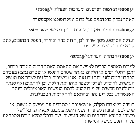
<strong>תאימות דפדפנים ומערכות הפעלה:</strong>
האתר נבדק בדפדפנים גוגל כרום ומיקרוסופט אקספלורר
<strong>התאמות טקסט, צבעים ותוכן בממשק:</strong>
הגדלת הטקסט, מסך שחור לבן, חדות כהה ובהירה, הפסק הבהובים, פונט
קריא יותר והדגשת קישורים.
<strong>הבהרה והערות:</strong>
למרות מאמצנו הרבים לאפשר את התאמת האתר ברמה הטובה ביותר,
יתכן ויתגלו דפים או חלקים באתר שטרם הונגשו או שטרם נמצא בעבורם
הפתרון הטכנולוגי. יחד עם זאת, אנו ממשיכים בכל עת לשפר את ממשק
הנגישות, להוסיף, לעדכן ולשפר אותו ואת חלקיו, וכן להתאים ואף לפתח
טכנולוגיות חדשות על מנת להגיע לרמת הנגישות האופטימלית ביותר
האפשרית, בכל רגע נתון ובהתאם להתקדמות הטכנולוגית.
במידה ומצאתם תקלה, או שאינכם מסתדרים עם ממשק הנגישות, או
שיש לכם רעיונות לשיפורו, נשמח לשמוע מכם. אנא לחצו על “שלחו
משוב” הנמצא בתחתית ממשק הנגישות. שם תוכלו למלא טופס ולספר לנו
על חוויתכם ממשק הנגישות.