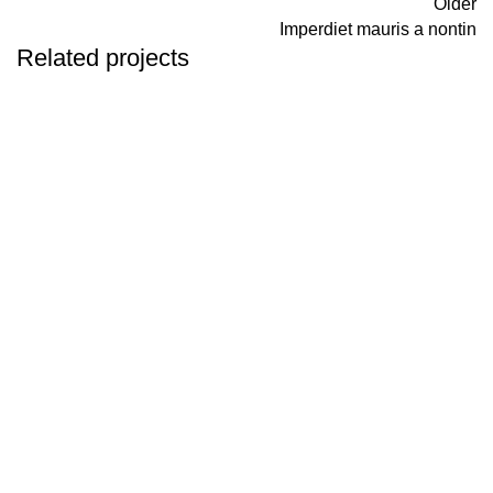
Older
Imperdiet mauris a nontin
Related projects
Decor
Rhoncus quisque sollicitudin
אסטרולוגית ונומרולוגית בעלת ניסיון רב. מחברת הספר
נומרולוגיה מעשית שהפך לרב מכר משנת 2012.