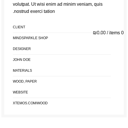
ת
volutpat. Ut wisi enim ad minim veniam, quis
nostrud exerci tation.
CLIENT
י
₪
0.00
/
items
0
MINDSPARKLE SHOP
DESIGNER
י
JOHN DOE
MATERIALS
WOOD, PAPER
WEBSITE
XTEMOS.COM/WOOD