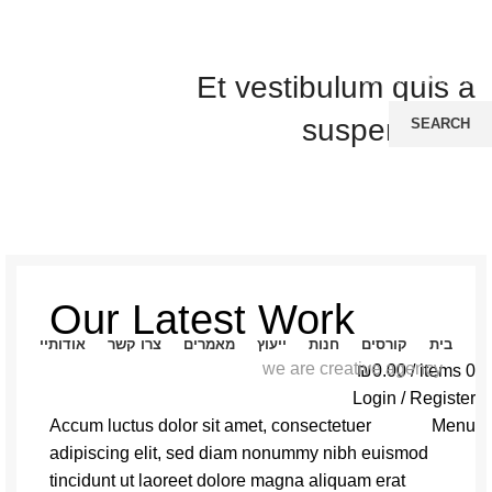
Et vestibulum quis a
suspendisse
SEARCH
Start typing to see posts you are looking for.
Our Latest Work
בית
קורסים
חנות
ייעוץ
מאמרים
צרו קשר
אודותיי
we are creative agency
₪
0.00
/
items
0
Login / Register
Accum luctus dolor sit amet, consectetuer
Menu
adipiscing elit, sed diam nonummy nibh euismod
tincidunt ut laoreet dolore magna aliquam erat